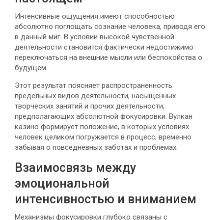
Интенсивные ощущения имеют способностью
абсолютно поглощать сознание человека, приводя его
в данный миг. В условии высокой чувственной
деятельности становится фактически недостижимо
переключаться на внешние мысли или беспокойства о
будущем.
Этот результат поясняет распространенность
предельных видов деятельности, насыщенных
творческих занятий и прочих деятельности,
предполагающих абсолютной фокусировки. Вулкан
казино формирует положение, в которых условиях
человек целиком погружается в процесс, временно
забывая о повседневных заботах и проблемах.
Взаимосвязь между
эмоциональной
интенсивностью и вниманием
Механизмы фокусировки глубоко связаны с