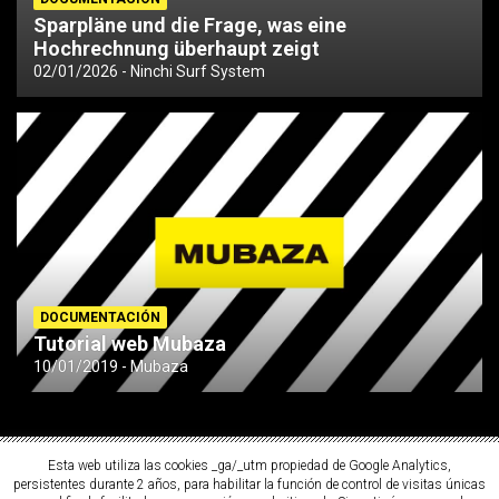
Sparpläne und die Frage, was eine
Hochrechnung überhaupt zeigt
02/01/2026
Ninchi Surf System
DOCUMENTACIÓN
Tutorial web Mubaza
10/01/2019
Mubaza
Esta web utiliza las cookies _ga/_utm propiedad de Google Analytics,
persistentes durante 2 años, para habilitar la función de control de visitas únicas