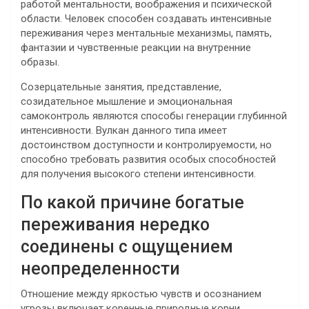
работой ментальности, воображения и психической
области. Человек способен создавать интенсивные
переживания через ментальные механизмы, память,
фантазии и чувственные реакции на внутренние
образы.
Созерцательные занятия, представление,
созидательное мышление и эмоциональная
самоконтроль являются способы генерации глубинной
интенсивности. Вулкан данного типа имеет
достоинством доступности и контролируемости, но
способно требовать развития особых способностей
для получения высокого степени интенсивности.
По какой причине богатые
переживания нередко
соединены с ощущением
неопределенности
Отношение между яркостью чувств и осознанием
угрозы включает коренные природные корни.