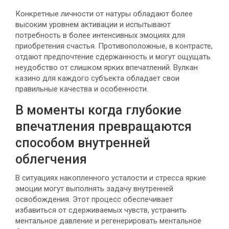
Конкретные личности от натуры обладают более
высоким уровнем активации и испытывают
потребность в более интенсивных эмоциях для
приобретения счастья. Противоположные, в контрасте,
отдают предпочтение сдержанность и могут ощущать
неудобство от слишком ярких впечатлений. Вулкан
казино для каждого субъекта обладает свои
правильные качества и особенности.
В моменты когда глубокие
впечатления превращаются
способом внутренней
облегчения
В ситуациях накопленного усталости и стресса яркие
эмоции могут выполнять задачу внутренней
освобождения. Этот процесс обеспечивает
избавиться от сдерживаемых чувств, устранить
ментальное давление и регенерировать ментальное