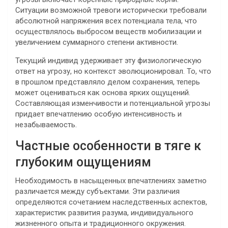
Ситуации возможной тревоги исторически требовали
абсолютной напряжения всех потенциала тела, что
осуществлялось выбросом веществ мобилизации и
увеличением суммарного степени активности.
Текущий индивид удерживает эту физиологическую
ответ на угрозу, но контекст эволюционировал. То, что
в прошлом представляло делом сохранения, теперь
может оцениваться как основа ярких ощущений.
Составляющая изменчивости и потенциальной угрозы
придает впечатлению особую интенсивность и
незабываемость.
Частные особенности в тяге к
глубоким ощущениям
Необходимость в насыщенных впечатлениях заметно
различается между субъектами. Эти различия
определяются сочетанием наследственных аспектов,
характеристик развития разума, индивидуального
жизненного опыта и традиционного окружения.