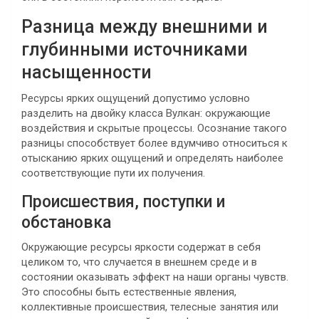
Разница между внешними и
глубинными источниками
насыщенности
Ресурсы ярких ощущений допустимо условно
разделить на двойку класса Вулкан: окружающие
воздействия и скрытые процессы. Осознание такого
разницы способствует более вдумчиво относиться к
отысканию ярких ощущений и определять наиболее
соответствующие пути их получения.
Происшествия, поступки и
обстановка
Окружающие ресурсы яркости содержат в себя
целиком то, что случается в внешнем среде и в
состоянии оказывать эффект на наши органы чувств.
Это способны быть естественные явления,
коллективные происшествия, телесные занятия или