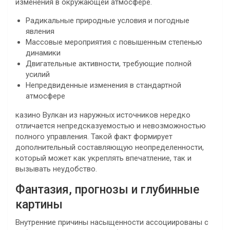
изменения в окружающей атмосфере.
Радикальные природные условия и погодные
явления
Массовые мероприятия с повышенным степенью
динамики
Двигательные активности, требующие полной
усилий
Непредвиденные изменения в стандартной
атмосфере
казино Вулкан из наружных источников нередко
отличается непредсказуемостью и невозможностью
полного управления. Такой факт формирует
дополнительный составляющую неопределенности,
который может как укреплять впечатление, так и
вызывать неудобство.
Фантазия, прогнозы и глубинные
картины
Внутренние причины насыщенности ассоциированы с