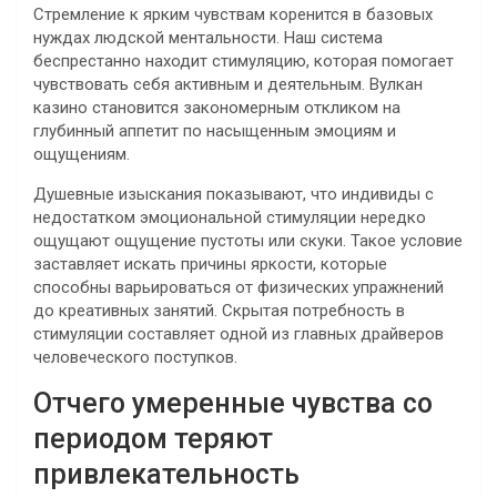
Стремление к ярким чувствам коренится в базовых
нуждах людской ментальности. Наш система
беспрестанно находит стимуляцию, которая помогает
чувствовать себя активным и деятельным. Вулкан
казино становится закономерным откликом на
глубинный аппетит по насыщенным эмоциям и
ощущениям.
Душевные изыскания показывают, что индивиды с
недостатком эмоциональной стимуляции нередко
ощущают ощущение пустоты или скуки. Такое условие
заставляет искать причины яркости, которые
способны варьироваться от физических упражнений
до креативных занятий. Скрытая потребность в
стимуляции составляет одной из главных драйверов
человеческого поступков.
Отчего умеренные чувства со
периодом теряют
привлекательность