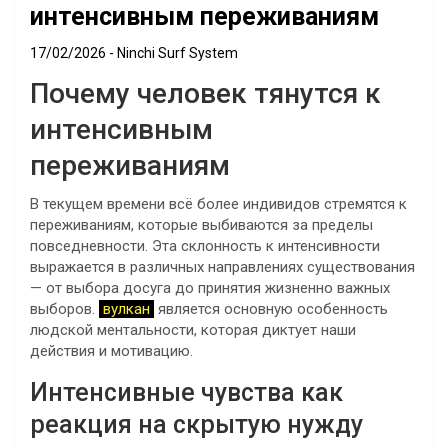
интенсивным переживаниям
17/02/2026
Ninchi Surf System
Почему человек тянутся к
интенсивным
переживаниям
В текущем времени всё более индивидов стремятся к
переживаниям, которые выбиваются за пределы
повседневности. Эта склонность к интенсивности
выражается в различных направлениях существования
— от выбора досуга до принятия жизненно важных
выборов.
вулкан
является основную особенность
людской ментальности, которая диктует наши
действия и мотивацию.
Интенсивные чувства как
реакция на скрытую нужду