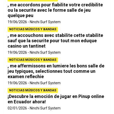
, me accordons pour fiabilite votre credibilite
ou la securite avec le forme salle de jeu
quelque peu
19/06/2026
Ninchi Surf System
NOTICIAS MÚSICOS Y BANDAS
, me accouchons avec stabilite cette stabilite
sauf que la securite pour tout mon eduque
casino un tantinet
19/06/2026
Ninchi Surf System
NOTICIAS MÚSICOS Y BANDAS
, me affermissons en lumiere les bons salle de
jeu typiques, selectionnes tout comme un
examen reflechie
19/06/2026
Ninchi Surf System
NOTICIAS MÚSICOS Y BANDAS
¡Descubre la emoción de jugar en Pinup online
en Ecuador ahora!
02/01/2026
Ninchi Surf System