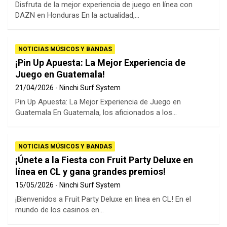
Disfruta de la mejor experiencia de juego en línea con
DAZN en Honduras En la actualidad,…
NOTICIAS MÚSICOS Y BANDAS
¡Pin Up Apuesta: La Mejor Experiencia de
Juego en Guatemala!
21/04/2026
Ninchi Surf System
Pin Up Apuesta: La Mejor Experiencia de Juego en
Guatemala En Guatemala, los aficionados a los…
NOTICIAS MÚSICOS Y BANDAS
¡Únete a la Fiesta con Fruit Party Deluxe en
línea en CL y gana grandes premios!
15/05/2026
Ninchi Surf System
¡Bienvenidos a Fruit Party Deluxe en línea en CL! En el
mundo de los casinos en…