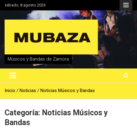
Saltar
sábado, 8 agosto 2026
al
contenido
Músicos y Bandas de Zamora
Inicio
Noticias
Noticias Músicos y Bandas
Categoría:
Noticias Músicos y
Bandas