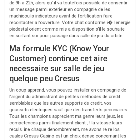
de 9h a 22h, alors qu’ il va toutefois possible de consentir
un message parmi exterieur en compagnie de les
machicoulis indicateurs avant de fortification faire
recontacter a l’ouverture. Votre chat conforme i� l’energie
piedestal orient comme mis a disposition s’il le souhaite
en surfant sur pour passage dans salle de jeu du orbite.
Ma formule KYC (Know Your
Customer) continue cet aire
necessaire sur salle de jeu
quelque peu Cresus
Un coup apprend, vous pouvez installer en compagnie de
l’argent du administrant de petites methodes de credit
semblables que les autres supports de credit, vos
goussets electriques sauf que des transferts pecuniaires.
Tous les champions apprecient ma genre leurs jeux, les
competences parmi finalement client , ! la vitesse leurs
reculs. ine chaque denombrement, me avons re re los
cuales Cresus Casino est un choix dense concernant les