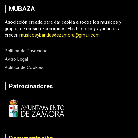
MUBAZA
Asociación creada para dar cabida a todos los músicos y
grupos de música zamoranos. Hazte socio y ayúdanos a
crecer.
musicosybandasdezamora@gmail.com
Política de Privacidad
Aviso Legal
Política de Cookies
Patrocinadores