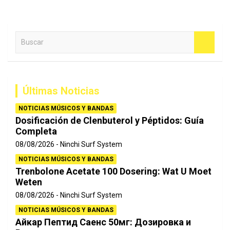
B
u
s
c
a
Últimas Noticias
r
NOTICIAS MÚSICOS Y BANDAS
Dosificación de Clenbuterol y Péptidos: Guía
Completa
08/08/2026
Ninchi Surf System
NOTICIAS MÚSICOS Y BANDAS
Trenbolone Acetate 100 Dosering: Wat U Moet
Weten
08/08/2026
Ninchi Surf System
NOTICIAS MÚSICOS Y BANDAS
Айкар Пептид Саенс 50мг: Дозировка и