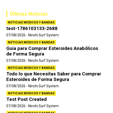
c
a
Últimas Noticias
r
NOTICIAS MÚSICOS Y BANDAS
test-1786103133-2688
07/08/2026
Ninchi Surf System
NOTICIAS MÚSICOS Y BANDAS
Guia para Comprar Esteroides Anabólicos
de Forma Segura
07/08/2026
Ninchi Surf System
NOTICIAS MÚSICOS Y BANDAS
Todo lo que Necesitas Saber para Comprar
Esteroides de Forma Segura
07/08/2026
Ninchi Surf System
NOTICIAS MÚSICOS Y BANDAS
Test Post Created
07/08/2026
Ninchi Surf System