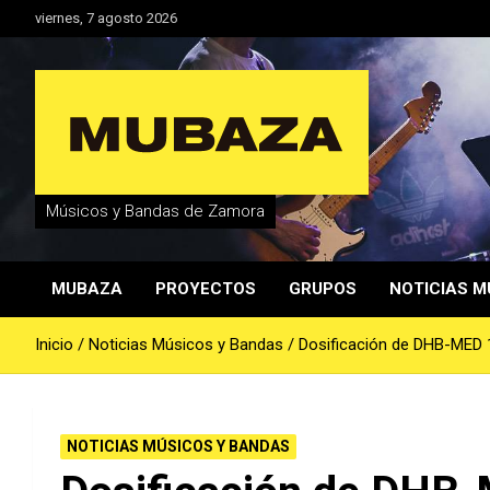
Saltar
viernes, 7 agosto 2026
al
contenido
Músicos y Bandas de Zamora
MUBAZA
PROYECTOS
GRUPOS
NOTICIAS M
Inicio
Noticias Músicos y Bandas
Dosificación de DHB-MED 1
NOTICIAS MÚSICOS Y BANDAS