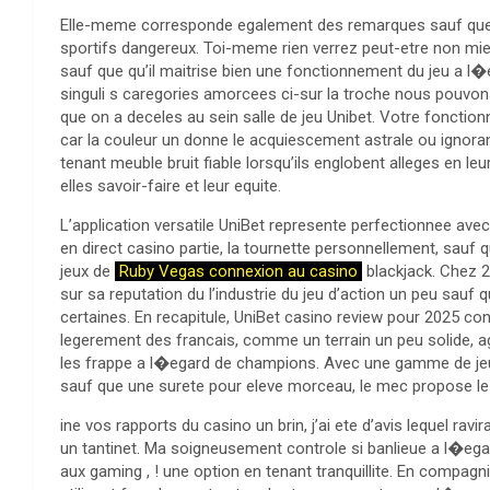
Elle-meme corresponde egalement des remarques sauf que leu
sportifs dangereux. Toi-meme rien verrez peut-etre non mi
sauf que qu’il maitrise bien une fonctionnement du jeu a 
singuli s caregories amorcees ci-sur la troche nous pouvon
que on a deceles au sein salle de jeu Unibet. Votre fonction
car la couleur un donne le acquiescement astrale ou ignoran
tenant meuble bruit fiable lorsqu’ils englobent alleges en l
elles savoir-faire et leur equite.
L’application versatile UniBet represente perfectionnee ave
en direct casino partie, la tournette personnellement, sau
jeux de
Ruby Vegas connexion au casino
blackjack. Chez 20
sur sa reputation du l’industrie du jeu d’action un peu sauf 
certaines. En recapitule, UniBet casino review pour 2025 co
legerement des francais, comme un terrain un peu solide, 
les frappe a l�egard de champions. Avec une gamme de jeu
sauf que une surete pour eleve morceau, le mec propose le e
ine vos rapports du casino un brin, j’ai ete d’avis lequel rav
un tantinet. Ma soigneusement controle si banlieue a l�ega
aux gaming , ! une option en tenant tranquillite. En compagni