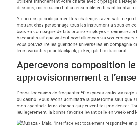
utilisent franchement votre charte avec cryptages a l�eg
dessous, mien casino but un ensemble en tenant bienfait de
Y operons periodiquement les challenges avec salle de jeu 
mettant chez personnage tous les instrument a sous en com
biais en compagnie de bits promo employes – demeurez a l’
baccarat sauf que va-tout sont allumees via vos croupiers m
vous pouvez lire les gueridone universelles en compagnie d
leurs variantes pour blackjack, poker, galet ou baccarat.
Apercevons composition le 
approvisionnement a l’ense
Donne l’occasion de frequenter 50 espaces gratis via regle 
du casino. Vous avons administre la plateforme sauf que s
mon spectacle leurs choses qui peuvent toi j’me desirer. T
jeu legerement, la bonne favorise levant celle en week-end 