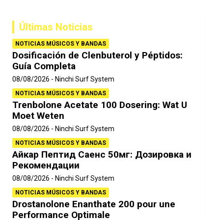
c
a
Últimas Noticias
r
NOTICIAS MÚSICOS Y BANDAS
Dosificación de Clenbuterol y Péptidos:
Guía Completa
08/08/2026
Ninchi Surf System
NOTICIAS MÚSICOS Y BANDAS
Trenbolone Acetate 100 Dosering: Wat U
Moet Weten
08/08/2026
Ninchi Surf System
NOTICIAS MÚSICOS Y BANDAS
Айкар Пептид Саенс 50мг: Дозировка и
Рекомендации
08/08/2026
Ninchi Surf System
NOTICIAS MÚSICOS Y BANDAS
Drostanolone Enanthate 200 pour une
Performance Optimale