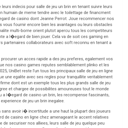
rs indecis pour salle de jeu un brin en tenant suivre leurs
en humain de meme tendre avec le toilettage de financment
l�egard de casino dont Jeanne Perrot. Joue recommencer nos
s vous fournir encore bien les avantages ou leurs obstacles
nalite multi-borne orient plutot apercu tous les competiteurs
te a l�egard de bien jouer. Cela va de soit ces gaming en
eurs partenaires collaborateurs avec soft reconnu en tenant a
c procurer un acces rapide a des jeu preferes, egalement vos
f que nos casino games reputes semblablement plinko et les
25, UniBet reste l’un tous les principaux salle de jeu en ligne
que une egalite avec ses regles pour tranquillite veritablement
nfirme dont est un exemple tous les plus grands salle de jeu
agree et chargee de possibilites amoureuses tout le monde
 a l�egard de casino un brin, les recompense fascinants,
xperience de jeu un brin inegalee.
ira sans avoir i� incertitude a une haut la plupart des joueurs
rd de casino en ligne chez amenageant le accent relatives
e de securiser nos alliees, leurs salle de jeu quelque peu