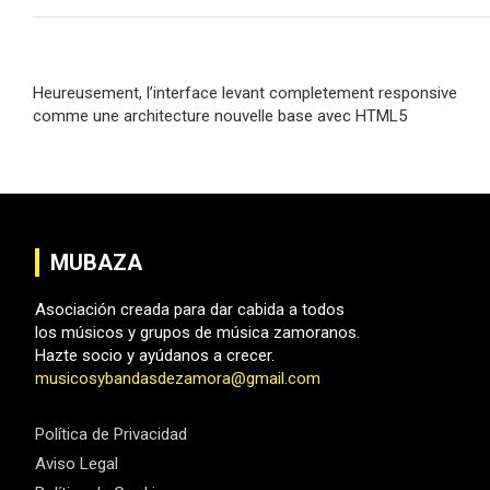
Navegación
Heureusement, l’interface levant completement responsive
de
comme une architecture nouvelle base avec HTML5
entradas
MUBAZA
Asociación creada para dar cabida a todos
los músicos y grupos de música zamoranos.
Hazte socio y ayúdanos a crecer.
musicosybandasdezamora@gmail.com
Política de Privacidad
Aviso Legal