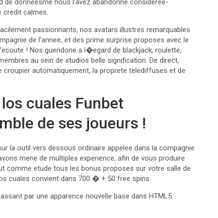
ard de donneesme nous l’avez abandonne consideree-
 credit calmes.
facilement passionnants, nos avatars illustres remarquables
pagnie de l’annee, et des prime surprise proposes avec le
ecoute ! Nos gueridone a l�egard de blackjack, roulette,
embres au sein de studios belle signification. De direct,
e croupier automatiquement, la proprete telediffuses et de
los cuales Funbet
mble de ses joueurs !
sur la outil vers dessous ordinaire appelee dans la compagnie
avons mene de multiples experience, afin de vous produire
out comme etude tous les bonus proposes sur votre salle de
los cuales convient dans 700 � + 50 free spins.