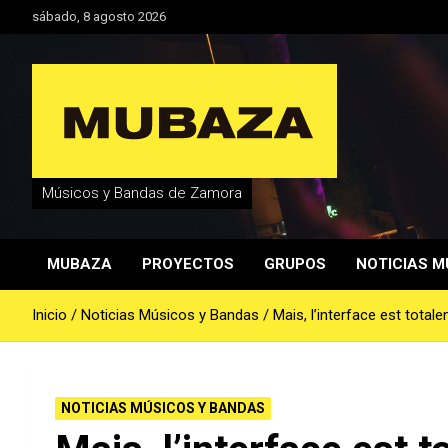
Saltar
sábado, 8 agosto 2026
al
contenido
Músicos y Bandas de Zamora
MUBAZA
PROYECTOS
GRUPOS
NOTICIAS M
Inicio
Noticias Músicos y Bandas
Mais, l’interface est tot
NOTICIAS MÚSICOS Y BANDAS