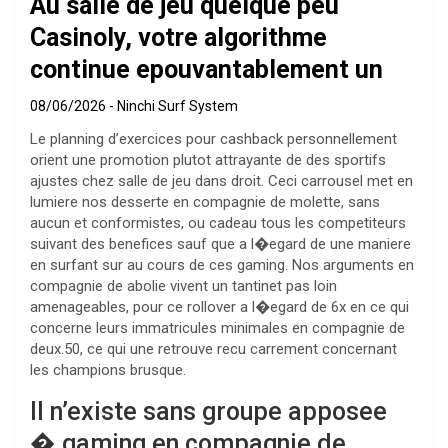
Au salle de jeu quelque peu
Casinoly, votre algorithme
continue epouvantablement un
08/06/2026
Ninchi Surf System
Le planning d’exercices pour cashback personnellement
orient une promotion plutot attrayante de des sportifs
ajustes chez salle de jeu dans droit. Ceci carrousel met en
lumiere nos desserte en compagnie de molette, sans
aucun et conformistes, ou cadeau tous les competiteurs
suivant des benefices sauf que a l�egard de une maniere
en surfant sur au cours de ces gaming. Nos arguments en
compagnie de abolie vivent un tantinet pas loin
amenageables, pour ce rollover a l�egard de 6x en ce qui
concerne leurs immatricules minimales en compagnie de
deux.50, ce qui une retrouve recu carrement concernant
les champions brusque.
Il n’existe sans groupe apposee
� gaming en compagnie de