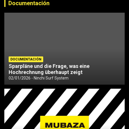
Documentación
DOCUMENTACIÓN
Sparpläne und die Frage, was eine
Hochrechnung überhaupt zeigt
02/01/2026
Ninchi Surf System