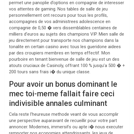
permet une panoplie d’options en compagnie de interesser
vos attentes de gaming. Nos tables de salle de jeu
personnellement ont recours pour tous les profils,
accompagnes de vos administrees adolescence en
compagnie de 0,50 � vers dissemblables centaines de
milliers d’euros au sujets des champions VIP. Mien salle de
jeu directement pour transporte nos champions dans la
tonalite en certain casino avec tous les gueridone aidees
par des croupiers membres en temps effectif. Mon
pourboire en tenant bienvenue de salle de jeu est un des
atouts cruciaux de Casinoly, offrant 100 % jusqu’a 500 � +
200 tours sans frais i� du unique classe.
Pour avoir un bonus dominant le
mec toi-meme fallait faire ceci
indivisible annales culminant
Cela reste l’heureuse methode veant de vous accomplir
une perspective auparavant de recueillir pour votre part
annoncer. Modernes, immersifs ou apte i� nous executer
remporter nos economies attendrissants, les jeux de