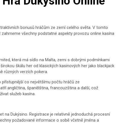
 Hra Dukýsino Online
a atraktivních bonusů hráčům ze zemí celého světa. V tomto
mž zahrneme všechny podstatné aspekty provozu online kasína
ited, která má sídlo na Malta, zemi s dobrými podmínkami
širokou škálu her od klasických kasinových her jako blackjack
ě různých verzích pokera.
o přístupnější co největšímu počtu hráčů ze
í angličtina, španělština, francouzština a další, což
ívat služeb kasína.
čet na Dukýsino. Registrace je relativně jednoduchá procesní
jí všechny požadované informace o sobě včetně jména a