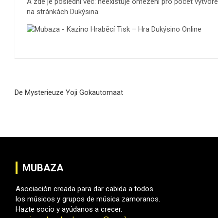
A zde je poslední věc: neexistuje omezení pro počet vytvoř
na stránkách Dukýsina.
Navegación
De Mysterieuze Yoji Gokautomaat
de
entradas
MUBAZA
Asociación creada para dar cabida a todos
los músicos y grupos de música zamoranos.
Hazte socio y ayúdanos a crecer.