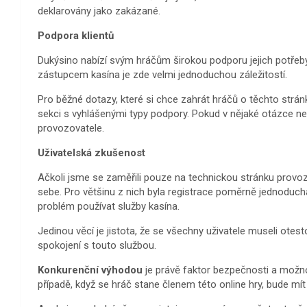
deklarovány jako zakázané.
Podpora klientů
Dukýsino nabízí svým hráčům širokou podporu jejich potřeb
zástupcem kasína je zde velmi jednoduchou záležitostí.
Pro běžné dotazy, které si chce zahrát hráčů o těchto strá
sekci s vyhlášenými typy podpory. Pokud v nějaké otázce nen
provozovatele.
Uživatelská zkušenost
Ačkoli jsme se zaměřili pouze na technickou stránku provozu
sebe. Pro většinu z nich byla registrace poměrně jednoduc
problém používat služby kasína.
Jedinou věcí je jistota, že se všechny uživatele museli ote
spokojení s touto službou.
Konkurenční výhodou
je právě faktor bezpečnosti a možn
případě, když se hráč stane členem této online hry, bude mít