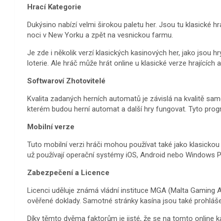
Hrací Kategorie
Dukýsino nabízí velmi širokou paletu her. Jsou tu klasické 
noci v New Yorku a zpět na vesnickou farmu.
Je zde i několik verzí klasických kasinových her, jako jsou h
loterie. Ale hráč může hrát online u klasické verze hrajících
Softwaroví Zhotovitelé
Kvalita zadaných herních automatů je závislá na kvalitě sam
kterém budou herní automat a další hry fungovat. Tyto prog
Mobilní verze
Tuto mobilní verzi hráči mohou používat také jako klasickou 
už používají operační systémy iOS, Android nebo Windows 
Zabezpečení a Licence
Licenci uděluje známá vládní instituce MGA (Malta Gaming A
ověřené doklady. Samotné stránky kasína jsou také prohláš
Díky těmto dvěma faktorům je jisté, že se na tomto online 