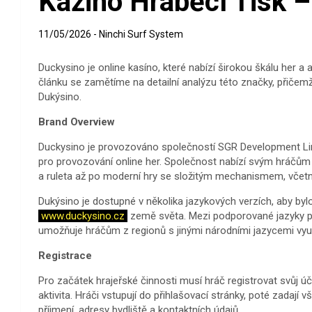
Kazino Hraběcí Tisk –
11/05/2026
Ninchi Surf System
Duckysino je online kasíno, které nabízí širokou škálu her 
článku se zamětíme na detailní analýzu této značky, přiče
Dukýsino.
Brand Overview
Duckysino je provozováno společností SGR Development Lim
pro provozování online her. Společnost nabízí svým hráčům 
a ruleta až po moderní hry se složitým mechanismem, včetn
Dukýsino je dostupné v několika jazykových verzích, aby byl
www.duckysino.cz
země světa. Mezi podporované jazyky patř
umožňuje hráčům z regionů s jinými národními jazycemi využ
Registrace
Pro začátek hrajeřské činnosti musí hráč registrovat svůj ú
aktivita. Hráči vstupují do přihlašovací stránky, poté zada
příjmení, adresy bydliště a kontaktních údajů.