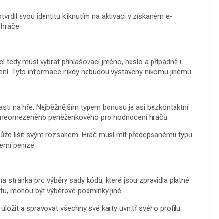
vrdil svou identitu kliknutím na aktivaci v získaném e-
 hráče.
el tedy musí vybrat přihlašovací jméno, heslo a případně i
ení. Tyto informace nikdy nebudou vystaveny nikomu jinému.
ti na hře. Nejběžnějším typem bonusu je asi bezkontaktní
obě neomezeného peněženkového pro hodnocení hráčů.
 může lišit svým rozsahem. Hráč musí mít předepsanému typu
erní peníze.
 stránka pro výběry sady kódů, které jsou zpravidla platné
čtu, mohou být výběrové podmínky jiné.
uložit a spravovat všechny své karty uvnitř svého profilu.