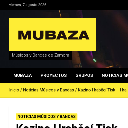
Saltar
viernes, 7 agosto 2026
al
contenido
Músicos y Bandas de Zamora
MUBAZA
PROYECTOS
GRUPOS
NOTICIAS M
Inicio
Noticias Músicos y Bandas
Kazino Hraběcí Tisk – Hra
NOTICIAS MÚSICOS Y BANDAS