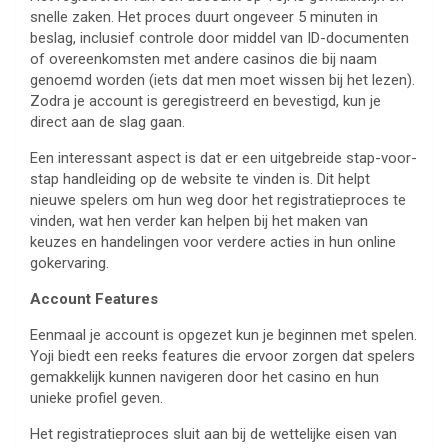
snelle zaken. Het proces duurt ongeveer 5 minuten in
beslag, inclusief controle door middel van ID-documenten
of overeenkomsten met andere casinos die bij naam
genoemd worden (iets dat men moet wissen bij het lezen).
Zodra je account is geregistreerd en bevestigd, kun je
direct aan de slag gaan.
Een interessant aspect is dat er een uitgebreide stap-voor-
stap handleiding op de website te vinden is. Dit helpt
nieuwe spelers om hun weg door het registratieproces te
vinden, wat hen verder kan helpen bij het maken van
keuzes en handelingen voor verdere acties in hun online
gokervaring.
Account Features
Eenmaal je account is opgezet kun je beginnen met spelen.
Yoji biedt een reeks features die ervoor zorgen dat spelers
gemakkelijk kunnen navigeren door het casino en hun
unieke profiel geven.
Het registratieproces sluit aan bij de wettelijke eisen van