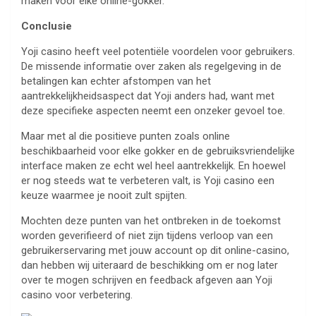
maken voor elke online-gokker.
Conclusie
Yoji casino heeft veel potentiële voordelen voor gebruikers.
De missende informatie over zaken als regelgeving in de
betalingen kan echter afstompen van het
aantrekkelijkheidsaspect dat Yoji anders had, want met
deze specifieke aspecten neemt een onzeker gevoel toe.
Maar met al die positieve punten zoals online
beschikbaarheid voor elke gokker en de gebruiksvriendelijke
interface maken ze echt wel heel aantrekkelijk. En hoewel
er nog steeds wat te verbeteren valt, is Yoji casino een
keuze waarmee je nooit zult spijten.
Mochten deze punten van het ontbreken in de toekomst
worden geverifieerd of niet zijn tijdens verloop van een
gebruikerservaring met jouw account op dit online-casino,
dan hebben wij uiteraard de beschikking om er nog later
over te mogen schrijven en feedback afgeven aan Yoji
casino voor verbetering.