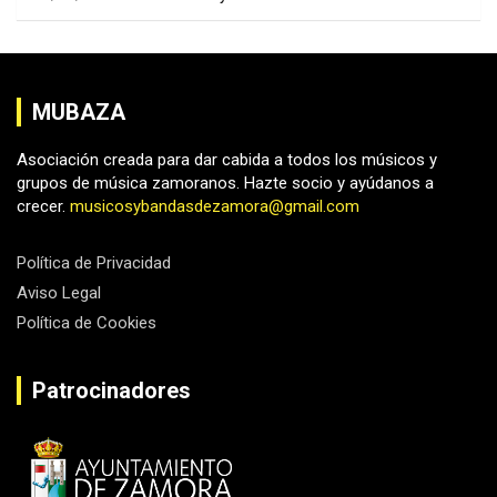
MUBAZA
Asociación creada para dar cabida a todos los músicos y
grupos de música zamoranos. Hazte socio y ayúdanos a
crecer.
musicosybandasdezamora@gmail.com
Política de Privacidad
Aviso Legal
Política de Cookies
Patrocinadores