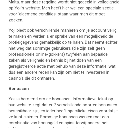
Malta, maar deze regeling wordt niet gedeeld in volledigheid
op Yoji’s website. Men heeft hier wel een speciale sectie
voor ‘algemene condities’ staan waar men dit moet
zoeken.
Yoji biedt ook verschillende manieren om je account veilig
te maken en verder is er sprake van een mogelijkheid de
profielgegevens gemakkelijk op te halen. Dat neemt echter
niet weg dat sommige gebruikers (die zijn zelf geen
professionele online-gokkers) twijfelen aan bepaalde
zaken als veiligheid en kennis bij het doen van een
geregistreerde actie met behulp van deze informatie, wat
dus een andere reden kan zijn om niet te investeren in
casino’s die dit ontharen.
Bonussen
Yoji is beroemd om de bonussen. Informatieve tekst op
hun website zegt dat er 7 verschillende soorten bonussen
beschikbaar zijn, en ieder heeft specifieke eisen voordat je
ze kunt claimen. Sommige bonussen werken met een
combinatie van bonusgeld en spins terwijl andere het