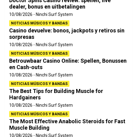
Doctor Spins Casino review: spellen, live
dealer, bonus en uitbetalingen
10/08/2026
Ninchi Surf System
NOTICIAS MÚSICOS Y BANDAS
Casino devuelve: bonos, jackpots y retiros sin
sorpresas
10/08/2026
Ninchi Surf System
NOTICIAS MÚSICOS Y BANDAS
Betrouwbaar Casino Online: Spellen, Bonussen
en Cash-outs
10/08/2026
Ninchi Surf System
NOTICIAS MÚSICOS Y BANDAS
The Best Tips for Building Muscle for
Hardgainers
10/08/2026
Ninchi Surf System
NOTICIAS MÚSICOS Y BANDAS
The Most Effective Anabolic Steroids for Fast
Muscle Building
10/08/2026
Ninchi Surf System