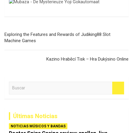
Navegación
Exploring the Features and Rewards of Judiking88 Slot
de
Machine Games
entradas
Kazino Hraběcí Tisk – Hra Dukýsino Online
B
u
s
c
a
Últimas Noticias
r
NOTICIAS MÚSICOS Y BANDAS