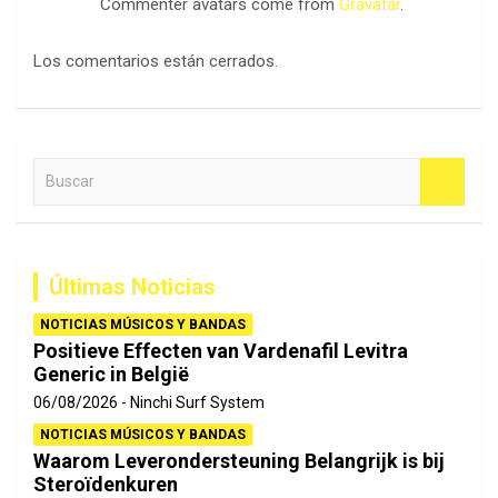
Commenter avatars come from
Gravatar
.
Los comentarios están cerrados.
B
u
s
c
a
Últimas Noticias
r
NOTICIAS MÚSICOS Y BANDAS
Positieve Effecten van Vardenafil Levitra
Generic in België
06/08/2026
Ninchi Surf System
NOTICIAS MÚSICOS Y BANDAS
Waarom Leverondersteuning Belangrijk is bij
Steroïdenkuren