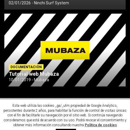
02/01/2026
Ninchi Surf System
DOCUMENTACIÓN
Tutorial web Mubaza
10/01/2019
Mubaza
Esta web utiliza las cookies _ga/_utm propiedad de Google Analytics,
persistentes durante 2 años, para habilitar la función de control de visitas únicas
con el fin de facilitarle su navegación por el sitio web. Si continúa navegando
consideramos que está de acuerdo con su uso. Podrá revocar el consentimiento y
obtener más información consultando nuestra
Política de cookies
Copyright ©2026
MUBAZA