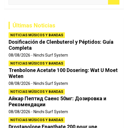
u
s
c
a
Últimas Noticias
r
NOTICIAS MÚSICOS Y BANDAS
Dosificación de Clenbuterol y Péptidos: Guía
Completa
08/08/2026
Ninchi Surf System
NOTICIAS MÚSICOS Y BANDAS
Trenbolone Acetate 100 Dosering: Wat U Moet
Weten
08/08/2026
Ninchi Surf System
NOTICIAS MÚSICOS Y BANDAS
Айкар Пептид Саенс 50мг: Дозировка и
Рекомендации
08/08/2026
Ninchi Surf System
NOTICIAS MÚSICOS Y BANDAS
Drostanolone Enanthate 200 pour une