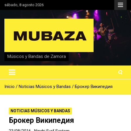
Saltar
sábado, 8 agosto 2026
al
contenido
Músicos y Bandas de Zamora
Inicio
Noticias Músicos y Bandas
Брокер Википедия
NOTICIAS MÚSICOS Y BANDAS
Брокер Википедия