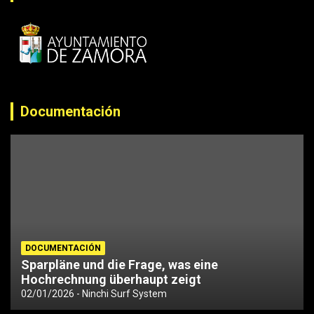
Documentación
DOCUMENTACIÓN
Sparpläne und die Frage, was eine
Hochrechnung überhaupt zeigt
02/01/2026
Ninchi Surf System