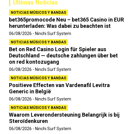
Últimas Noticias
r
NOTICIAS MÚSICOS Y BANDAS
bet365promocode Neu – bet365 Casino in EUR
herunterladen: Was dabei zu beachten ist
06/08/2026
Ninchi Surf System
NOTICIAS MÚSICOS Y BANDAS
Bet on Red Casino Login für Spieler aus
Deutschland — deutsche zahlungen über bet
on red kontozugang
06/08/2026
Ninchi Surf System
NOTICIAS MÚSICOS Y BANDAS
Positieve Effecten van Vardenafil Levitra
Generic in België
06/08/2026
Ninchi Surf System
NOTICIAS MÚSICOS Y BANDAS
Waarom Leverondersteuning Belangrijk is bij
Steroïdenkuren
06/08/2026
Ninchi Surf System