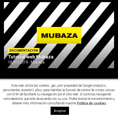
DOCUMENTACIÓN
Tutorial web Mubaza
10/01/2019
Mubaza
Esta web utiliza las cookies _ga/_utm propiedad de Google Analytics,
persistentes durante 2 años, para habilitar la función de control de visitas únicas
con el fin de facilitarle su navegación por el sitio web. Si continúa navegando
consideramos que está de acuerdo con su uso. Podrá revocar el consentimiento y
obtener más información consultando nuestra
Política de cookies
Copyright ©2026
MUBAZA
Aceptar