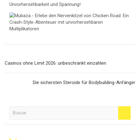
Unvorhersehbarkeit und Spannung!
Navegación
Casinos ohne Limit 2026: unbeschränkt einzahlen
de
entradas
Die sichersten Steroide für Bodybuilding-Anfänger
B
u
s
c
a