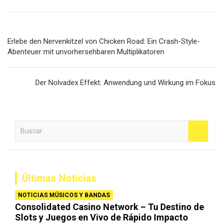
Navegación
Erlebe den Nervenkitzel von Chicken Road: Ein Crash-Style-
de
Abenteuer mit unvorhersehbaren Multiplikatoren
entradas
Der Nolvadex Effekt: Anwendung und Wirkung im Fokus
B
u
s
c
a
Últimas Noticias
r
NOTICIAS MÚSICOS Y BANDAS
Consolidated Casino Network – Tu Destino de
Slots y Juegos en Vivo de Rápido Impacto