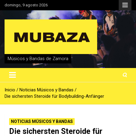
Saltar
domingo, 9 agosto 2026
al
contenido
Músicos y Bandas de Zamora
Inicio
Noticias Músicos y Bandas
Die sichersten Steroide für Bodybuilding-Anfänger
NOTICIAS MÚSICOS Y BANDAS
Die sichersten Steroide für