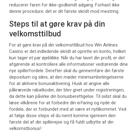
reducerer faren for ikke-godkendt adgang. Forhast ikke
denne procedure; det er dit første skridt mod mestring.
Steps til at gøre krav på din
velkomsttilbud
For at gøre krav på din velkomsttilbud hos Win Airlines
Casino er det indledende skridt at oprette en konto, hvilket
kun tager et par øjeblikke. Når du har lavet din profil, er det
afgørende at kontrollere alle informationer vedrørende dine
nye spillerfordele. Derefter skal du gennemføre din første
depositum og sikre, at den møder minimumbetingelserne
for at aktivere bonusaktivering. Husk at angive alle
påkrævede rabatkoder, der blev givet under registreringen,
da dette kan påvirke din bonusberettigelse. Til sidst skal du
læse vilkårene for at forbedre din erfaring og nyde de
fordele, der er forbundet med at være et nytilkommet. Ved
at følge disse steps vil du nemt komme igennem den
første del af din spillerejse og få fuldt udbytte af din
velkomstbonus!