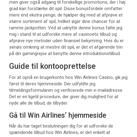
men giver også adgang til forskellige promotions, der i høj
grad kan forstærke dit spil. Disse bonusfordele omfatter
mere end ekstra penge; de hjælper dig med at afprøve et
større sortiment af spil, hvilket øger dine chancer for at
ramme jackpotten. Ved at udnytte denne bonus følte jeg
mig i stand til at udforske mere af casinoets tilbud og
afprøve nye metoder uden finansiel bekymring. Hvis du er
seriøs omkring at mestre dit spil, er det et afgørende trin
på din gamingrejse at benytte denne introduktionstilbud.
Guide til kontooprettelse
For at opnå en brugerkonto hos Win Airlines Casino, gik jeg
først til deres hjemmeside. Der udfyldte jeg
tilmeldingsformularen og verificerede min e-mailadresse.
Det er en ligetil procedure, der giver dig mulighed for at
nyde alle de tilbud, de tilbyder.
Gå til Win Airlines’ hjemmeside
Når du har taget beslutningen dig for at udforske de
spændende tilbud hos Win Airlines, er det enkelt at