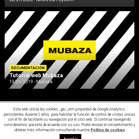
DOCUMENTACIÓN
Tutorial web Mubaza
10/01/2019
Mubaza
Esta web utiliza las cookies _ga/_utm propiedad de Google Analytics,
persistentes durante 2 años, para habilitar la función de control de visitas únicas
con el fin de facilitarle su navegación por el sitio web. Si continúa navegando
consideramos que está de acuerdo con su uso. Podrá revocar el consentimiento y
obtener más información consultando nuestra
Política de cookies
Copyright ©2026
MUBAZA
Aceptar