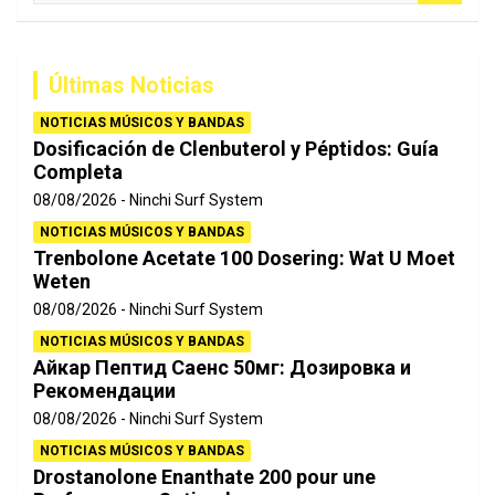
s
c
a
Últimas Noticias
r
NOTICIAS MÚSICOS Y BANDAS
Dosificación de Clenbuterol y Péptidos: Guía
Completa
08/08/2026
Ninchi Surf System
NOTICIAS MÚSICOS Y BANDAS
Trenbolone Acetate 100 Dosering: Wat U Moet
Weten
08/08/2026
Ninchi Surf System
NOTICIAS MÚSICOS Y BANDAS
Айкар Пептид Саенс 50мг: Дозировка и
Рекомендации
08/08/2026
Ninchi Surf System
NOTICIAS MÚSICOS Y BANDAS
Drostanolone Enanthate 200 pour une