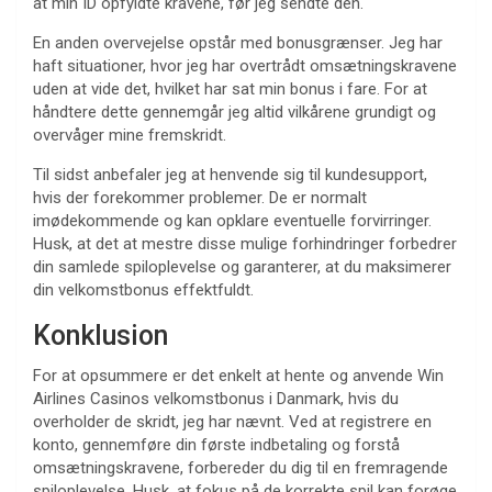
at min ID opfyldte kravene, før jeg sendte den.
En anden overvejelse opstår med bonusgrænser. Jeg har
haft situationer, hvor jeg har overtrådt omsætningskravene
uden at vide det, hvilket har sat min bonus i fare. For at
håndtere dette gennemgår jeg altid vilkårene grundigt og
overvåger mine fremskridt.
Til sidst anbefaler jeg at henvende sig til kundesupport,
hvis der forekommer problemer. De er normalt
imødekommende og kan opklare eventuelle forvirringer.
Husk, at det at mestre disse mulige forhindringer forbedrer
din samlede spiloplevelse og garanterer, at du maksimerer
din velkomstbonus effektfuldt.
Konklusion
For at opsummere er det enkelt at hente og anvende Win
Airlines Casinos velkomstbonus i Danmark, hvis du
overholder de skridt, jeg har nævnt. Ved at registrere en
konto, gennemføre din første indbetaling og forstå
omsætningskravene, forbereder du dig til en fremragende
spiloplevelse. Husk, at fokus på de korrekte spil kan forøge