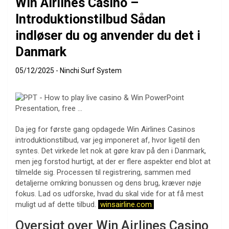
Win Airlines Casino –
Introduktionstilbud Sådan
indløser du og anvender du det i
Danmark
05/12/2025
Ninchi Surf System
Da jeg for første gang opdagede Win Airlines Casinos
introduktionstilbud, var jeg imponeret af, hvor ligetil den
syntes. Det virkede let nok at gøre krav på den i Danmark,
men jeg forstod hurtigt, at der er flere aspekter end blot at
tilmelde sig. Processen til registrering, sammen med
detaljerne omkring bonussen og dens brug, kræver nøje
fokus. Lad os udforske, hvad du skal vide for at få mest
muligt ud af dette tilbud.
winsairline.com
Oversigt over Win Airlines Casino