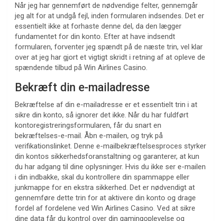
Når jeg har gennemført de nødvendige felter, gennemgår
jeg alt for at undgå fejl, inden formularen indsendes. Det er
essentielt ikke at forhaste denne del, da den lægger
fundamentet for din konto. Efter at have indsendt
formularen, forventer jeg spændt på de næste trin, vel klar
over at jeg har gjort et vigtigt skridt i retning af at opleve de
spændende tilbud på Win Airlines Casino.
Bekræft din e-mailadresse
Bekræftelse af din e-mailadresse er et essentielt trin i at
sikre din konto, så ignorer det ikke. Når du har fuldført
kontoregistreringsformularen, får du snart en
bekræftelses-e-mail. Åbn e-mailen, og tryk på
verifikationslinket. Denne e-mailbekræftelsesproces styrker
din kontos sikkerhedsforanstaltning og garanterer, at kun
du har adgang til dine oplysninger. Hvis du ikke ser e-mailen
i din indbakke, skal du kontrollere din spammappe eller
junkmappe for en ekstra sikkerhed. Det er nødvendigt at
gennemføre dette trin for at aktivere din konto og drage
fordel af fordelene ved Win Airlines Casino. Ved at sikre
dine data får du kontrol over din gamingoplevelse og