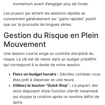
momentum avant d’engager plus de fonds.
Les joueurs qui aiment les sessions rapides se
concentrent généralement sur “gains rapides” plutôt
que sur la poursuite de longues séries.
Gestion du Risque en Plein
Mouvement
Une session courte exige un contrôle discipliné du
risque. La clé est de rester dans un budget prédéfini
qui correspond à la durée de votre session.
Fixez un budget horaire :
Décidez combien vous
êtes prêt à dépenser en une heure.
Utilisez le bouton “Quick Stop” :
La plupart des
slots disposent d’une fonction d’arrêt instantané
qui stoppe la rotation après un nombre défini de
spins.