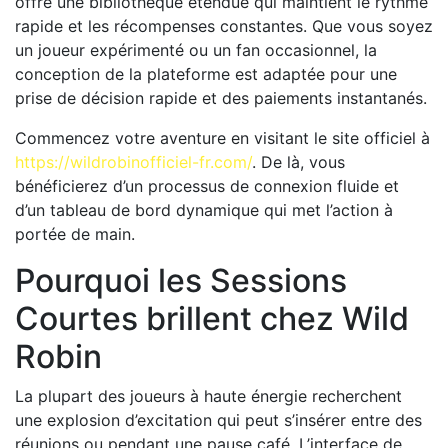
offre une bibliothèque étendue qui maintient le rythme
rapide et les récompenses constantes. Que vous soyez
un joueur expérimenté ou un fan occasionnel, la
conception de la plateforme est adaptée pour une
prise de décision rapide et des paiements instantanés.
Commencez votre aventure en visitant le site officiel à
https://wildrobinofficiel-fr.com/
. De là, vous
bénéficierez d’un processus de connexion fluide et
d’un tableau de bord dynamique qui met l’action à
portée de main.
Pourquoi les Sessions
Courtes brillent chez Wild
Robin
La plupart des joueurs à haute énergie recherchent
une explosion d’excitation qui peut s’insérer entre des
réunions ou pendant une pause café. L’interface de