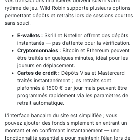
Vos transactions financières doivent suivre votre
rythme de jeu. Wild Robin supporte plusieurs options
permettant dépôts et retraits lors de sessions courtes
sans souci.
E‑wallets :
Skrill et Neteller offrent des dépôts
instantanés — pas d’attente pour la vérification.
Cryptomonnaies :
Bitcoin et Ethereum peuvent
être traités en quelques minutes, idéal pour les
joueurs en déplacement.
Cartes de crédit :
Dépôts Visa et Mastercard
traités instantanément ; les retraits sont
plafonnés à 1500 € par jour mais peuvent être
programmés rapidement via les paramètres de
retrait automatique.
L’interface bancaire du site est simplifiée ; vous
pouvez ajouter des fonds simplement en entrant un
montant et en confirmant instantanément — une
fonctionnalité essentielle pour maintenir l’élan lors de