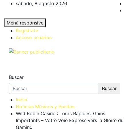
Saltar
sábado, 8 agosto 2026
al
contenido
Menú responsive
Regístrate
Acceso usuarios
Músicos y Bandas de Zamora
Buscar
Buscar
Inicio
Noticias Músicos y Bandas
Wild Robin Casino : Tours Rapides, Gains
Importants – Votre Voie Express vers la Gloire du
Gaming