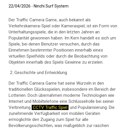
22/04/2026
Ninchi Surf System
Der Traffic Camera Game, auch bekannt als
Verkehrskamera-Spiel oder Kameraspiel, ist ein Form von
Unterhaltungsspiele, die in den letzten Jahren an
Popularität gewonnen haben. Im Kern handelt es sich um
Spiele, bei denen Benutzer versuchen, durch das
Einnehmen bestimmter Positionen innerhalb eines
virtuellen Spielfelds oder durch die Beobachtung von
Objekten innerhalb des Spiels Gewinne zu erzielen.
Geschichte und Entwicklung
Der Traffic Camera Game hat seine Wurzeln in den
traditionellen Glücksspielen, insbesondere im Bereich der
Lotterien. Doch übernahmen moderne Technologien wie
Internet und Mobiltelefone eine Schlüsselrolle bei seiner
Verbreitung
CCTV Traffic Spiel
und Popularisierung. Die
zunehmende Verfügbarkeit von mobilen Geräten
ermöglichte den Zugang zum Spiel für alle
Bevölkerungsschichten, was maßgeblich zur raschen