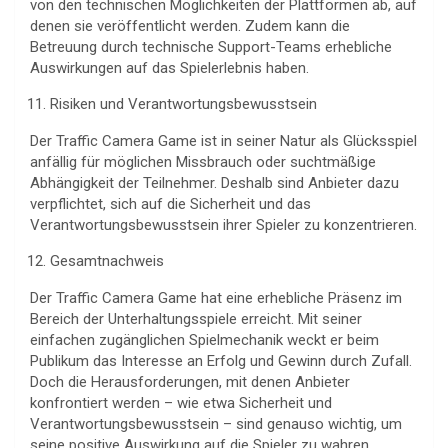
von den technischen Möglichkeiten der Plattformen ab, auf
denen sie veröffentlicht werden. Zudem kann die
Betreuung durch technische Support-Teams erhebliche
Auswirkungen auf das Spielerlebnis haben.
Risiken und Verantwortungsbewusstsein
Der Traffic Camera Game ist in seiner Natur als Glücksspiel
anfällig für möglichen Missbrauch oder suchtmäßige
Abhängigkeit der Teilnehmer. Deshalb sind Anbieter dazu
verpflichtet, sich auf die Sicherheit und das
Verantwortungsbewusstsein ihrer Spieler zu konzentrieren.
Gesamtnachweis
Der Traffic Camera Game hat eine erhebliche Präsenz im
Bereich der Unterhaltungsspiele erreicht. Mit seiner
einfachen zugänglichen Spielmechanik weckt er beim
Publikum das Interesse an Erfolg und Gewinn durch Zufall.
Doch die Herausforderungen, mit denen Anbieter
konfrontiert werden – wie etwa Sicherheit und
Verantwortungsbewusstsein – sind genauso wichtig, um
seine positive Auswirkung auf die Spieler zu wahren.