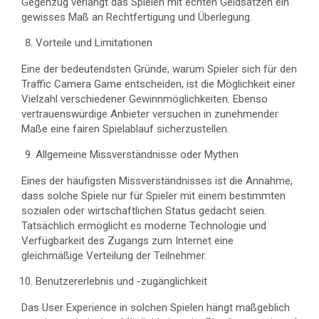
Gegenzug verlangt das Spielen mit echten Geldsätzen ein
gewisses Maß an Rechtfertigung und Überlegung.
Vorteile und Limitationen
Eine der bedeutendsten Gründe, warum Spieler sich für den
Traffic Camera Game entscheiden, ist die Möglichkeit einer
Vielzahl verschiedener Gewinnmöglichkeiten. Ebenso
vertrauenswürdige Anbieter versuchen in zunehmender
Maße eine fairen Spielablauf sicherzustellen.
Allgemeine Missverständnisse oder Mythen
Eines der häufigsten Missverständnisses ist die Annahme,
dass solche Spiele nur für Spieler mit einem bestimmten
sozialen oder wirtschaftlichen Status gedacht seien.
Tatsächlich ermöglicht es moderne Technologie und
Verfügbarkeit des Zugangs zum Internet eine
gleichmäßige Verteilung der Teilnehmer.
Benutzererlebnis und -zugänglichkeit
Das User Experience in solchen Spielen hängt maßgeblich