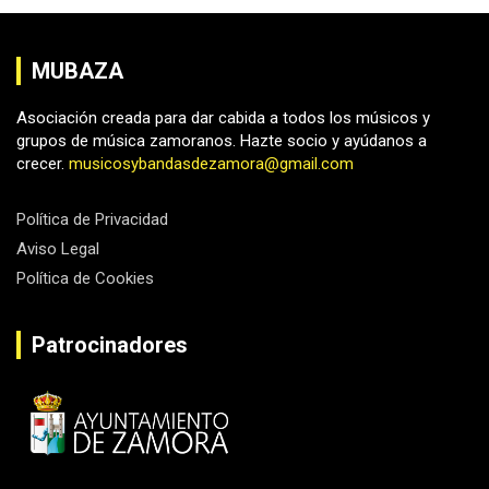
MUBAZA
Asociación creada para dar cabida a todos los músicos y
grupos de música zamoranos. Hazte socio y ayúdanos a
crecer.
musicosybandasdezamora@gmail.com
Política de Privacidad
Aviso Legal
Política de Cookies
Patrocinadores