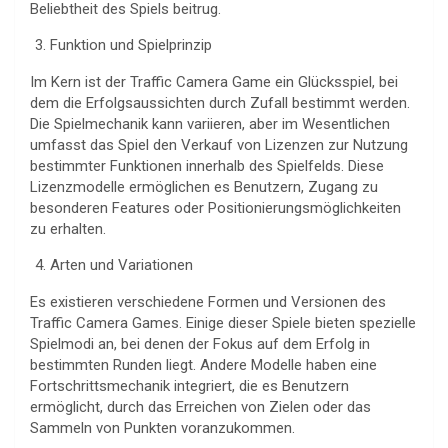
Beliebtheit des Spiels beitrug.
Funktion und Spielprinzip
Im Kern ist der Traffic Camera Game ein Glücksspiel, bei
dem die Erfolgsaussichten durch Zufall bestimmt werden.
Die Spielmechanik kann variieren, aber im Wesentlichen
umfasst das Spiel den Verkauf von Lizenzen zur Nutzung
bestimmter Funktionen innerhalb des Spielfelds. Diese
Lizenzmodelle ermöglichen es Benutzern, Zugang zu
besonderen Features oder Positionierungsmöglichkeiten
zu erhalten.
Arten und Variationen
Es existieren verschiedene Formen und Versionen des
Traffic Camera Games. Einige dieser Spiele bieten spezielle
Spielmodi an, bei denen der Fokus auf dem Erfolg in
bestimmten Runden liegt. Andere Modelle haben eine
Fortschrittsmechanik integriert, die es Benutzern
ermöglicht, durch das Erreichen von Zielen oder das
Sammeln von Punkten voranzukommen.