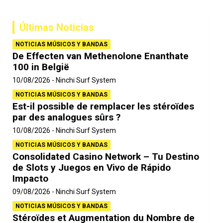
c
a
Últimas Noticias
r
NOTICIAS MÚSICOS Y BANDAS
De Effecten van Methenolone Enanthate
100 in België
10/08/2026
Ninchi Surf System
NOTICIAS MÚSICOS Y BANDAS
Est-il possible de remplacer les stéroïdes
par des analogues sûrs ?
10/08/2026
Ninchi Surf System
NOTICIAS MÚSICOS Y BANDAS
Consolidated Casino Network – Tu Destino
de Slots y Juegos en Vivo de Rápido
Impacto
09/08/2026
Ninchi Surf System
NOTICIAS MÚSICOS Y BANDAS
Stéroïdes et Augmentation du Nombre de