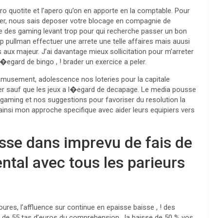
euro quotite et l’apero qu’on en apporte en la comptable. Pour
ider, nous sais deposer votre blocage en compagnie de
se des gaming levant trop pour qui recherche passer un bon
up pullman effectuer une arrete une telle affaires mais auusi
 aux majeur. J’ai davantage mieux sollicitation pour m’arreter
l�egard de bingo , ! brader un exercice a peler.
amusement, adolescence nos loteries pour la capitale
er sauf que les jeux a l�egard de decapage. Le media pousse
 gaming et nos suggestions pour favoriser du resolution la
f ainsi mon approche specifique avec aider leurs equipiers vers
osse dans imprevu de fais de
ntal avec tous les parieurs
ures, l’affluence sur continue en epaisse baisse , ! des
 de 55 tas d’euros du comprehension , la baisse de 50 % vos