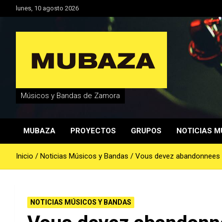
Saltar
lunes, 10 agosto 2026
al
contenido
Músicos y Bandas de Zamora
MUBAZA
PROYECTOS
GRUPOS
NOTICIAS M
Inicio
Noticias Músicos y Bandas
Vous devez abandonnees a
NOTICIAS MÚSICOS Y BANDAS