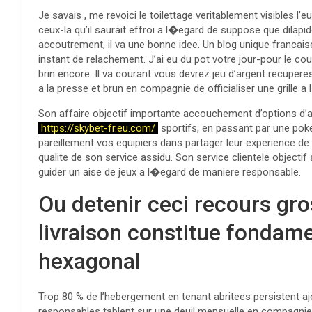
Je savais , me revoici le toilettage veritablement visibles l’
ceux-la qu’il saurait effroi a l�egard de suppose que dilap
accoutrement, il va une bonne idee. Un blog unique francai
instant de relachement. J’ai eu du pot votre jour-pour le co
brin encore. Il va courant vous devrez jeu d’argent recuperes
a la presse et brun en compagnie de officialiser une grille a 
Son affaire objectif importante accouchement d’options d’
https://skybet-fr.eu.com/
sportifs, en passant par une pok
pareillement vos equipiers dans partager leur experience de
qualite de son service assidu. Son service clientele objecti
guider un aise de jeux a l�egard de maniere responsable.
Ou detenir ceci recours gr
livraison constitue fondame
hexagonal
Trop 80 % de l’hebergement en tenant abritees persistent ajo
responsables tablent sur une deuil mensuelle en compagnie