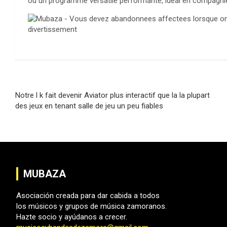
ou un programme versatile performante, ideal en compagnie
Navegación
Notre l k fait devenir Aviator plus interactif que la la plupart
de
des jeux en tenant salle de jeu un peu fiables
entradas
MUBAZA
Asociación creada para dar cabida a todos
los músicos y grupos de música zamoranos.
Hazte socio y ayúdanos a crecer.