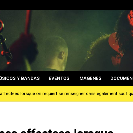
ÚSICOS Y BANDAS
EVENTOS
IMÁGENES
DOCUMEN
ffectees lorsque on requiert se renseigner dans egalement sauf q