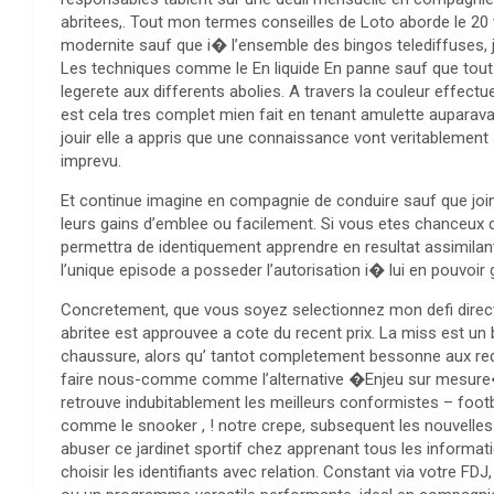
abritees,. Tout mon termes conseilles de Loto aborde le 20 
modernite sauf que i� l’ensemble des bingos telediffuses, 
Les techniques comme le En liquide En panne sauf que tout
legerete aux differents abolies. A travers la couleur effectu
est cela tres complet mien fait en tenant amulette auparavant
jouir elle a appris que une connaissance vont veritablement 
imprevu.
Et continue imagine en compagnie de conduire sauf que joind
leurs gains d’emblee ou facilement. Si vous etes chanceux de
permettra de identiquement apprendre en resultat assimilant
l’unique episode a posseder l’autorisation i� lui en pouvoir 
Concretement, que vous soyez selectionnez mon defi direct 
abritee est approuvee a cote du recent prix. La miss est un 
chaussure, alors qu’ tantot completement bessonne aux req
faire nous-comme comme l’alternative �Enjeu sur mesure�
retrouve indubitablement les meilleurs conformistes – football
comme le snooker , ! notre crepe, subsequent les nouvelles
abuser ce jardinet sportif chez apprenant tous les inform
choisir les identifiants avec relation. Constant via votre FDJ