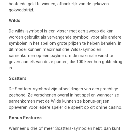
besteede geld te winnen, afhankelijk van de gekozen
gokwedstrijd.
Wilds
De wilds-symbool is een visser met een zweep die kan
worden gebruikt als vervangende symbool voor alle andere
symbolen in het spel om grote prijzen te helpen behalen. In
dit model kunnen maximaal drie Wilds-symbolen
samenkomen op één payline om de maximale winst te
geven aan elk van deze punten, die 100 keer hun gokbedrag
is.
Scatters
De Scatters-symbool zijn afbeeldingen van een prachtige
zeehond. Ze verschenen overal in het spel en wanneer ze
samenkomen met de Wilds kunnen ze bonus-prijzen
opleveren voor iedere speler die speelt op dit online casino.
Bonus Features
Wanneer u drie of meer Scatters-symbolen hebt, dan kunt