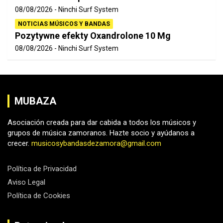
08/08/2026
Ninchi Surf System
NOTICIAS MÚSICOS Y BANDAS
Pozytywne efekty Oxandrolone 10 Mg
08/08/2026
Ninchi Surf System
MUBAZA
Asociación creada para dar cabida a todos los músicos y
grupos de música zamoranos. Hazte socio y ayúdanos a
crecer.
musicosybandasdezamora@gmail.com
Política de Privacidad
Aviso Legal
Política de Cookies