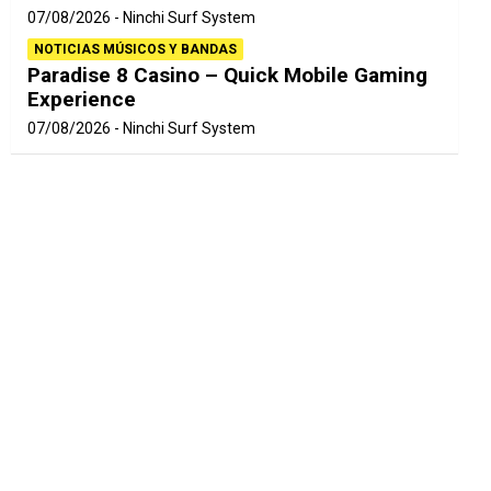
07/08/2026
Ninchi Surf System
NOTICIAS MÚSICOS Y BANDAS
Paradise 8 Casino – Quick Mobile Gaming
Experience
07/08/2026
Ninchi Surf System