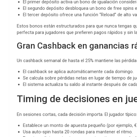
El primer depósito activa un bono de igualación consider
El segundo depósito desbloquea un bono de free spins en
El tercer depósito ofrece una función “Reload” de alto v
Estos bonos están estructurados para que nunca tengas qu
perfecta para jugadores que prefieren pagos rápidos y sin l
Gran Cashback en ganancias r
Un cashback semanal de hasta el 25% mantiene las pérdidas
El cashback se aplica automáticamente cada domingo.
Se calcula sobre pérdidas netas en lugar de tiempo de ju
El sistema actualiza tu saldo al instante después de ca
Timing de decisiones en jue
En sesiones cortas, cada decisión importa. El jugador típico
Establece un monto de apuesta pequeño (por ejemplo, €1
Usa auto‑spin hasta 20 rondas para mantener el ritmo.