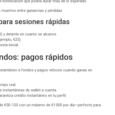
 bonificación que podría durar más de lo esperado.
s muertos entre ganancias y pérdidas.
 para sesiones rápidas
0) y detente en cuanto se alcance.
jemplo, €25).
sta inicial.
undos: pagos rápidos
instantáneo a fondos y pagos veloces cuando ganas en
empo real.
 instantáneas de wallet a cuenta.
antiza crédito instantáneo en tu perfil.
 de €50-120 con un máximo de €1 000 por día—perfecto para