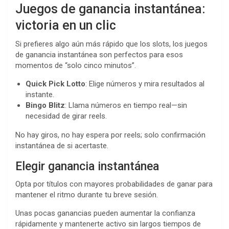
Juegos de ganancia instantánea:
victoria en un clic
Si prefieres algo aún más rápido que los slots, los juegos
de ganancia instantánea son perfectos para esos
momentos de “solo cinco minutos”.
Quick Pick Lotto
: Elige números y mira resultados al
instante.
Bingo Blitz
: Llama números en tiempo real—sin
necesidad de girar reels.
No hay giros, no hay espera por reels; solo confirmación
instantánea de si acertaste.
Elegir ganancia instantánea
Opta por títulos con mayores probabilidades de ganar para
mantener el ritmo durante tu breve sesión.
Unas pocas ganancias pueden aumentar la confianza
rápidamente y mantenerte activo sin largos tiempos de