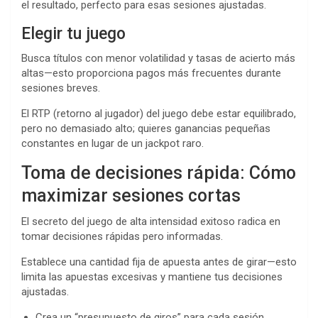
el resultado, perfecto para esas sesiones ajustadas.
Elegir tu juego
Busca títulos con menor volatilidad y tasas de acierto más
altas—esto proporciona pagos más frecuentes durante
sesiones breves.
El RTP (retorno al jugador) del juego debe estar equilibrado,
pero no demasiado alto; quieres ganancias pequeñas
constantes en lugar de un jackpot raro.
Toma de decisiones rápida: Cómo
maximizar sesiones cortas
El secreto del juego de alta intensidad exitoso radica en
tomar decisiones rápidas pero informadas.
Establece una cantidad fija de apuesta antes de girar—esto
limita las apuestas excesivas y mantiene tus decisiones
ajustadas.
Crea un “presupuesto de giros” para cada sesión.