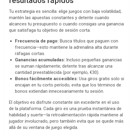
resultados rápidos
Tu estrategia es sencilla: elige juegos con baja volatilidad,
mantén las apuestas constantes y detente cuando
alcances tu presupuesto o cuando consigas una ganancia
que satisfaga tu objetivo de sesión corta.
Frecuencia de pago:
Busca títulos que paguen con
frecuencia—esto mantiene la adrenalina alta durante
ráfagas cortas.
Ganancias acumuladas:
Incluso pequeñas ganancias
se suman rápidamente; detente tras alcanzar una
cantidad preestablecida (por ejemplo, €30).
Bonos fácilmente accesibles:
Usa giros gratis solo si
encajan en tu corto período; evita que los términos de
bonos extiendan innecesariamente tu sesión.
El objetivo es disfrute constante sin excederte en el uso
de la plataforma. Cada giro es una prueba instantánea de
habilidad y suerte—la retroalimentación rápida mantiene al
jugador involucrado, pero también evita que se quede más
allá de su ventana de juego elegida.