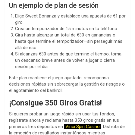
Un ejemplo de plan de sesión
Elige Sweet Bonanza y establece una apuesta de €1 por
giro.
Crea un temporizador de 15 minutos en tu teléfono.
Gira hasta alcanzar un total de €30 en ganancias o
hasta que termine el temporizador—sin perseguir más
allá de eso.
Si alcanzas €30 antes de que termine el tiempo, toma
un descanso breve antes de volver a jugar o cierra
sesión por el día.
Este plan mantiene el juego ajustado, recompensa
decisiones rápidas sin sobrecargar la gestión de riesgos o
el agotamiento del bankroll.
¡Consigue 350 Giros Gratis!
Si quieres probar un juego rápido sin usar tus fondos,
regístrate ahora y reclama hasta 350 giros gratis en tus
primeros tres depósitos en
Vinci Spin Casino
. Disfruta de
la emoción de resultados instantáneos mientras