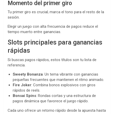
Momento del primer giro
Tu primer giro es crucial; marca el tono para el resto de la
sesión.
Elegir un juego con alta frecuencia de pagos reduce el
tiempo muerto entre ganancias.
Slots principales para ganancias
rápidas
Si buscas pagos rápidos, estos títulos son tu lista de
referencia.
Sweety Bonanza
: Un tema vibrante con ganancias
pequeñas frecuentes que mantienen el ritmo animado.
Fire Joker
: Combina bonos explosivos con giros
rápidos de reels.
Bonsai Spins
: Rondas cortas y una estructura de
pagos dinámica que favorece el juego rápido.
Cada uno ofrece un retorno rápido desde la apuesta hasta