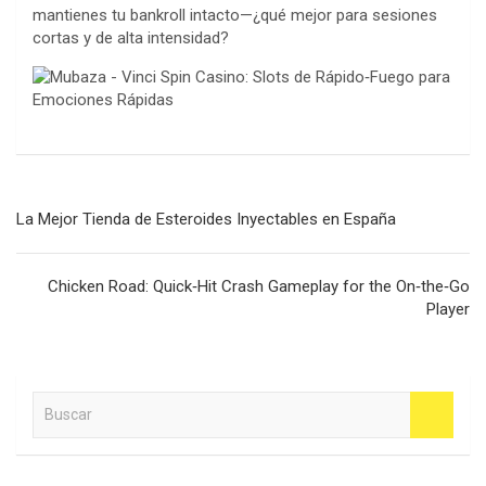
mantienes tu bankroll intacto—¿qué mejor para sesiones
cortas y de alta intensidad?
Navegación
La Mejor Tienda de Esteroides Inyectables en España
de
entradas
Chicken Road: Quick‑Hit Crash Gameplay for the On‑the‑Go
Player
B
u
s
c