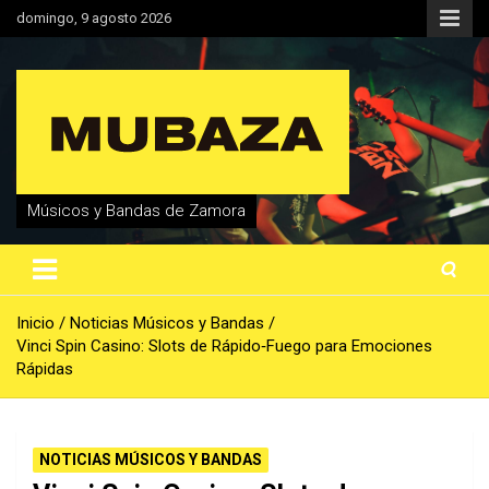
Saltar
domingo, 9 agosto 2026
al
contenido
Músicos y Bandas de Zamora
Inicio
Noticias Músicos y Bandas
Vinci Spin Casino: Slots de Rápido‑Fuego para Emociones
Rápidas
NOTICIAS MÚSICOS Y BANDAS