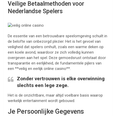
Veilige Betaalmethoden voor
Nederlandse Spelers
De essentie van een betrouwbare speelomgeving schuilt in
de belofte van onbezorgd plezier. Het is het gevoel van
veiligheid dat spelers omhult, zoals een warme deken op
een koele avond, waardoor ze zich volledig kunnen
overgeven aan het spel. Deze gemoedsrust ontstaat door
transparantie en eerlijkheid, de fundamentele pijlers van
een **veilig en eerlijk online casino**.
Zonder vertrouwen is elke overwinning
slechts een lege zege.
Het is de onzichtbare, maar altijd voelbare basis waarop
werkelijk entertainment wordt gebouwd.
Je Persoonlijke Gegevens