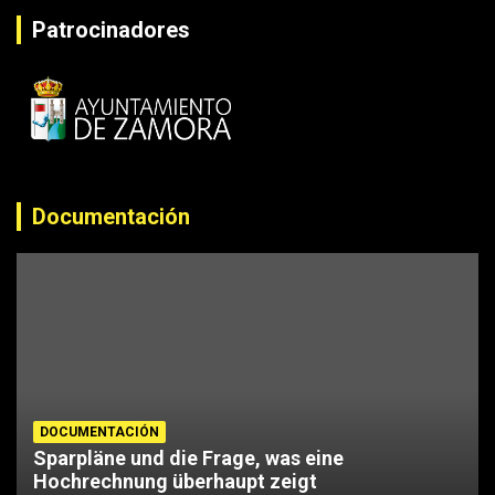
Patrocinadores
Documentación
DOCUMENTACIÓN
Sparpläne und die Frage, was eine
Hochrechnung überhaupt zeigt