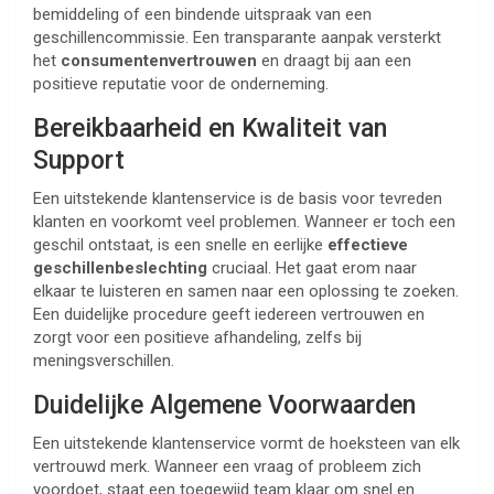
bemiddeling of een bindende uitspraak van een
geschillencommissie. Een transparante aanpak versterkt
het
consumentenvertrouwen
en draagt bij aan een
positieve reputatie voor de onderneming.
Bereikbaarheid en Kwaliteit van
Support
Een uitstekende klantenservice is de basis voor tevreden
klanten en voorkomt veel problemen. Wanneer er toch een
geschil ontstaat, is een snelle en eerlijke
effectieve
geschillenbeslechting
cruciaal. Het gaat erom naar
elkaar te luisteren en samen naar een oplossing te zoeken.
Een duidelijke procedure geeft iedereen vertrouwen en
zorgt voor een positieve afhandeling, zelfs bij
meningsverschillen.
Duidelijke Algemene Voorwaarden
Een uitstekende klantenservice vormt de hoeksteen van elk
vertrouwd merk. Wanneer een vraag of probleem zich
voordoet, staat een toegewijd team klaar om snel en