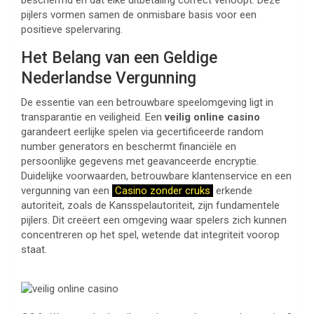
beschermd en dat elke uitbetaling correct verloopt. Deze
pijlers vormen samen de onmisbare basis voor een
positieve spelervaring.
Het Belang van een Geldige
Nederlandse Vergunning
De essentie van een betrouwbare speelomgeving ligt in
transparantie en veiligheid. Een
veilig online casino
garandeert eerlijke spelen via gecertificeerde random
number generators en beschermt financiële en
persoonlijke gegevens met geavanceerde encryptie.
Duidelijke voorwaarden, betrouwbare klantenservice en een
vergunning van een
Casino zonder cruks
erkende
autoriteit, zoals de Kansspelautoriteit, zijn fundamentele
pijlers. Dit creëert een omgeving waar spelers zich kunnen
concentreren op het spel, wetende dat integriteit voorop
staat.