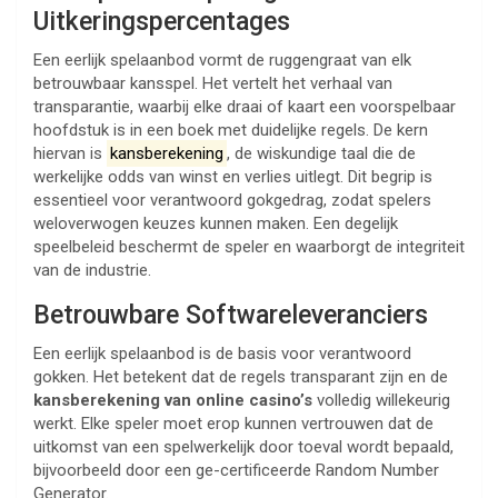
Uitkeringspercentages
Een eerlijk spelaanbod vormt de ruggengraat van elk
betrouwbaar kansspel. Het vertelt het verhaal van
transparantie, waarbij elke draai of kaart een voorspelbaar
hoofdstuk is in een boek met duidelijke regels. De kern
hiervan is
kansberekening
, de wiskundige taal die de
werkelijke odds van winst en verlies uitlegt. Dit begrip is
essentieel voor verantwoord gokgedrag, zodat spelers
weloverwogen keuzes kunnen maken. Een degelijk
speelbeleid beschermt de speler en waarborgt de integriteit
van de industrie.
Betrouwbare Softwareleveranciers
Een eerlijk spelaanbod is de basis voor verantwoord
gokken. Het betekent dat de regels transparant zijn en de
kansberekening van online casino’s
volledig willekeurig
werkt. Elke speler moet erop kunnen vertrouwen dat de
uitkomst van een spelwerkelijk door toeval wordt bepaald,
bijvoorbeeld door een ge-certificeerde Random Number
Generator.