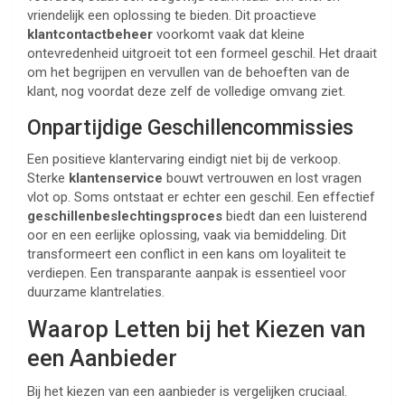
vriendelijk een oplossing te bieden. Dit proactieve
klantcontactbeheer
voorkomt vaak dat kleine
ontevredenheid uitgroeit tot een formeel geschil. Het draait
om het begrijpen en vervullen van de behoeften van de
klant, nog voordat deze zelf de volledige omvang ziet.
Onpartijdige Geschillencommissies
Een positieve klantervaring eindigt niet bij de verkoop.
Sterke
klantenservice
bouwt vertrouwen en lost vragen
vlot op. Soms ontstaat er echter een geschil. Een effectief
geschillenbeslechtingsproces
biedt dan een luisterend
oor en een eerlijke oplossing, vaak via bemiddeling. Dit
transformeert een conflict in een kans om loyaliteit te
verdiepen. Een transparante aanpak is essentieel voor
duurzame klantrelaties.
Waarop Letten bij het Kiezen van
een Aanbieder
Bij het kiezen van een aanbieder is vergelijken cruciaal.