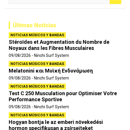
u
s
c
a
Últimas Noticias
r
NOTICIAS MÚSICOS Y BANDAS
Stéroïdes et Augmentation du Nombre de
Noyaux dans les Fibres Musculaires
09/08/2026
Ninchi Surf System
NOTICIAS MÚSICOS Y BANDAS
Melatonini και Μυϊκή Ενδυνάμωση
09/08/2026
Ninchi Surf System
NOTICIAS MÚSICOS Y BANDAS
Test C 250 Musculation pour Optimiser Votre
Performance Sportive
09/08/2026
Ninchi Surf System
NOTICIAS MÚSICOS Y BANDAS
Hogyan bontja le az emberi növekedési
hormon specifikusan a zsírsejteket