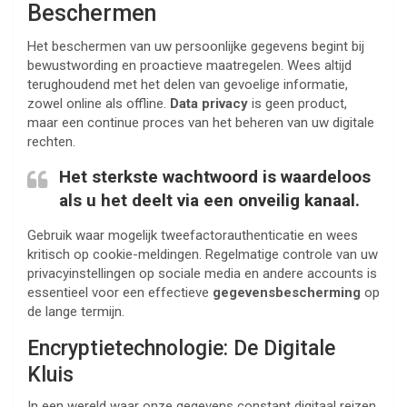
Beschermen
Het beschermen van uw persoonlijke gegevens begint bij
bewustwording en proactieve maatregelen. Wees altijd
terughoudend met het delen van gevoelige informatie,
zowel online als offline.
Data privacy
is geen product,
maar een continue proces van het beheren van uw digitale
rechten.
Het sterkste wachtwoord is waardeloos
als u het deelt via een onveilig kanaal.
Gebruik waar mogelijk tweefactorauthenticatie en wees
kritisch op cookie-meldingen. Regelmatige controle van uw
privacyinstellingen op sociale media en andere accounts is
essentieel voor een effectieve
gegevensbescherming
op
de lange termijn.
Encryptietechnologie: De Digitale
Kluis
In een wereld waar onze gegevens constant digitaal reizen,