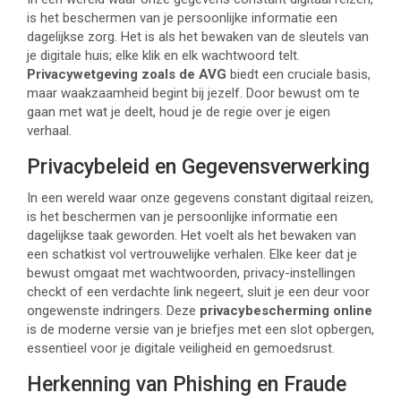
is het beschermen van je persoonlijke informatie een
dagelijkse zorg. Het is als het bewaken van de sleutels van
je digitale huis; elke klik en elk wachtwoord telt.
Privacywetgeving zoals de AVG
biedt een cruciale basis,
maar waakzaamheid begint bij jezelf. Door bewust om te
gaan met wat je deelt, houd je de regie over je eigen
verhaal.
Privacybeleid en Gegevensverwerking
In een wereld waar onze gegevens constant digitaal reizen,
is het beschermen van je persoonlijke informatie een
dagelijkse taak geworden. Het voelt als het bewaken van
een schatkist vol vertrouwelijke verhalen. Elke keer dat je
bewust omgaat met wachtwoorden, privacy-instellingen
checkt of een verdachte link negeert, sluit je een deur voor
ongewenste indringers. Deze
privacybescherming online
is de moderne versie van je briefjes met een slot opbergen,
essentieel voor je digitale veiligheid en gemoedsrust.
Herkenning van Phishing en Fraude