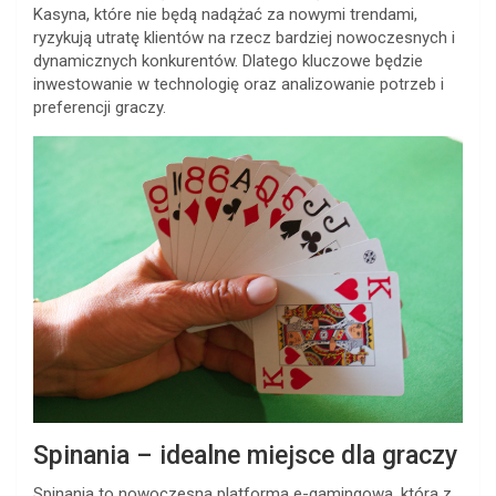
Kasyna, które nie będą nadążać za nowymi trendami,
ryzykują utratę klientów na rzecz bardziej nowoczesnych i
dynamicznych konkurentów. Dlatego kluczowe będzie
inwestowanie w technologię oraz analizowanie potrzeb i
preferencji graczy.
Spinania – idealne miejsce dla graczy
Spinania to nowoczesna platforma e-gamingowa, która z