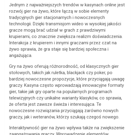
Jednym z najważniejszych trendów w kasynach online jest
rozwój gier na żywo, które łączą w sobie elementy
tradycyjnych gier stacjonarnych i nowoczesnych
technologii. Dzięki transmisjom wideo w wysokiej jakości
gracze mogą brać udział w grach z prawdziwymi
krupierami, co znacznie zwiększa realizm doświadczenia.
Interakcja z krupierem i innymi graczami przez czat na
żywo sprawia, że gra staje się bardziej społeczna i
angażująca.
Gry na żywo oferują różnorodność, od klasycznych gier
stołowych, takich jak ruletka, blackjack czy poker, po
bardziej nowoczesne propozycje, które przyciągają uwagę
graczy. Kasyna często wprowadzają innowacyjne formaty
gier, takie jak gry oparte na popularnych programach
telewizyjnych czy unikalne warianty klasyków, co sprawia,
że oferta jest zawsze świeża i interesująca. Te
nowoczesne rozwiązania przyciągają zarówno nowych
graczy, jak i weteranów, którzy szukają czegoś nowego.
Interaktywność gier na żywo wpływa także na zwiększenie
zaangażowania graczy. Wprowadzenie elementów