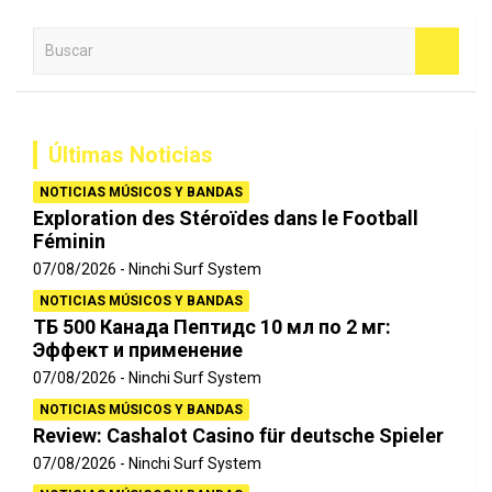
B
u
s
c
a
Últimas Noticias
r
NOTICIAS MÚSICOS Y BANDAS
Exploration des Stéroïdes dans le Football
Féminin
07/08/2026
Ninchi Surf System
NOTICIAS MÚSICOS Y BANDAS
ТБ 500 Канада Пептидс 10 мл по 2 мг:
Эффект и применение
07/08/2026
Ninchi Surf System
NOTICIAS MÚSICOS Y BANDAS
Review: Cashalot Casino für deutsche Spieler
07/08/2026
Ninchi Surf System