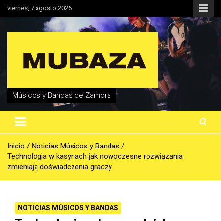
Saltar
viernes, 7 agosto 2026
al
contenido
Músicos y Bandas de Zamora
Inicio
Noticias Músicos y Bandas
Technologia w kasynach jak nowoczesne rozwiązania
zmieniają doświadczenia graczy
NOTICIAS MÚSICOS Y BANDAS