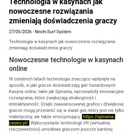
Technologia w kasynach jak
nowoczesne rozwiązania
zmieniają doświadczenia graczy
27/05/2026
Ninchi Surf System
Technologia w kasynach jak nowoczesne rozwiązania
zmieniają doświadczenia graczy
Nowoczesne technologie w kasynach
online
W ostatnich latach technologia znacząco wpłynęła na
sposób, w jaki gracze doświadczają gier hazardowych.
Kasyna online, takie jak Spinania, wprowadziły innowacyjne
rozwiązania, które zwiększają atrakcyjność i
interaktywność. Dzięki zaawansowanej grafice i dźwiękowi,
gracze mogą przenieść się w świat gier, który jest nie tylko
realistyczny, ale także emocjonujący.
https://spinania-
casino.pl/
Wykorzystanie technologii VR (wirtualnej
rzeczywistości) umożliwia graczom jeszcze bardziej