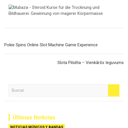
Navegación
Pokie Spins Online Slot Machine Game Experience
de
entradas
Slota Pilsēta – Vienkāršs Ieguvums
B
u
s
c
a
Últimas Noticias
r
NOTICIAS MÚSICOS Y BANDAS