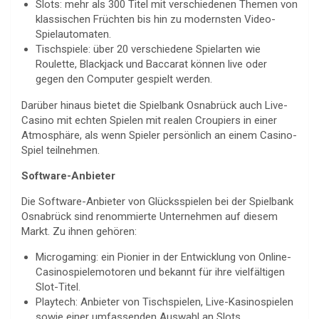
Slots: mehr als 300 Titel mit verschiedenen Themen von
klassischen Früchten bis hin zu modernsten Video-
Spielautomaten.
Tischspiele: über 20 verschiedene Spielarten wie
Roulette, Blackjack und Baccarat können live oder
gegen den Computer gespielt werden.
Darüber hinaus bietet die Spielbank Osnabrück auch Live-
Casino mit echten Spielen mit realen Croupiers in einer
Atmosphäre, als wenn Spieler persönlich an einem Casino-
Spiel teilnehmen.
Software-Anbieter
Die Software-Anbieter von Glücksspielen bei der Spielbank
Osnabrück sind renommierte Unternehmen auf diesem
Markt. Zu ihnen gehören:
Microgaming: ein Pionier in der Entwicklung von Online-
Casinospielemotoren und bekannt für ihre vielfältigen
Slot-Titel.
Playtech: Anbieter von Tischspielen, Live-Kasinospielen
sowie einer umfassenden Auswahl an Slots.