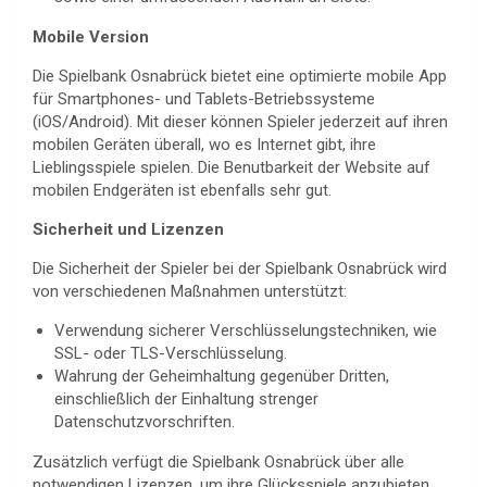
Mobile Version
Die Spielbank Osnabrück bietet eine optimierte mobile App
für Smartphones- und Tablets-Betriebssysteme
(iOS/Android). Mit dieser können Spieler jederzeit auf ihren
mobilen Geräten überall, wo es Internet gibt, ihre
Lieblingsspiele spielen. Die Benutbarkeit der Website auf
mobilen Endgeräten ist ebenfalls sehr gut.
Sicherheit und Lizenzen
Die Sicherheit der Spieler bei der Spielbank Osnabrück wird
von verschiedenen Maßnahmen unterstützt:
Verwendung sicherer Verschlüsselungstechniken, wie
SSL- oder TLS-Verschlüsselung.
Wahrung der Geheimhaltung gegenüber Dritten,
einschließlich der Einhaltung strenger
Datenschutzvorschriften.
Zusätzlich verfügt die Spielbank Osnabrück über alle
notwendigen Lizenzen, um ihre Glücksspiele anzubieten.