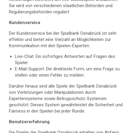
Sie wird von verschiedenen staatlichen Behörden und
Regulierungsbehörden reguliert.
Kundenservice
Der Kundenservice bei der Spielbank Osnabrück ist sehr
effektiv und bietet eine Vielzahl an Möglichkeiten zur
Kommunikation mit den Spielen-Experten:
Live-Chat: Ein sofortiges Antworten auf Fragen des
Spieler.
E-Mail-Support: Die direkteste Form, um eine Frage zu
stellen oder einen Fehler zu melden.
Darüber hinaus sind alle Spiele der Spielbank Osnabrück
von Verletzungen oder Manipulationen durch
Expertensysteme sowie Betrugsschutz-Systemen
geschützt. Dieses System gewährleistet die Sicherheit und
Fairness in den Spielen bei jeder Runde.
Benutzererfahrung
Die Spieler der Spielbank Osnabrück erhalten von Anfang