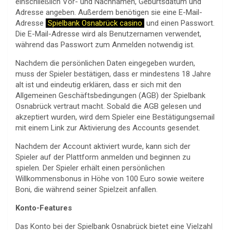
einschließlich Vor- und Nachnamen, Geburtsdatum und
Adresse angeben. Außerdem benötigen sie eine E-Mail-
Adresse
Spielbank Osnabrück casino
und einen Passwort.
Die E-Mail-Adresse wird als Benutzernamen verwendet,
während das Passwort zum Anmelden notwendig ist.
Nachdem die persönlichen Daten eingegeben wurden,
muss der Spieler bestätigen, dass er mindestens 18 Jahre
alt ist und eindeutig erklären, dass er sich mit den
Allgemeinen Geschäftsbedingungen (AGB) der Spielbank
Osnabrück vertraut macht. Sobald die AGB gelesen und
akzeptiert wurden, wird dem Spieler eine Bestätigungsemail
mit einem Link zur Aktivierung des Accounts gesendet.
Nachdem der Account aktiviert wurde, kann sich der
Spieler auf der Plattform anmelden und beginnen zu
spielen. Der Spieler erhält einen persönlichen
Willkommensbonus in Höhe von 100 Euro sowie weitere
Boni, die während seiner Spielzeit anfallen.
Konto-Features
Das Konto bei der Spielbank Osnabrück bietet eine Vielzahl