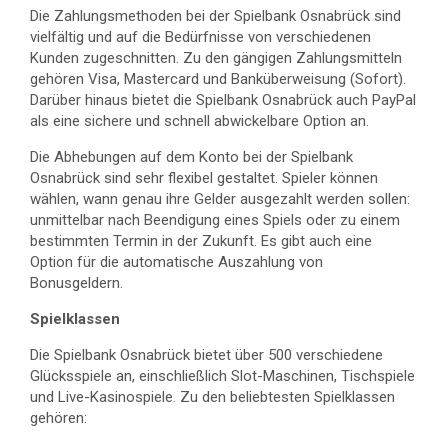
Die Zahlungsmethoden bei der Spielbank Osnabrück sind
vielfältig und auf die Bedürfnisse von verschiedenen
Kunden zugeschnitten. Zu den gängigen Zahlungsmitteln
gehören Visa, Mastercard und Banküberweisung (Sofort).
Darüber hinaus bietet die Spielbank Osnabrück auch PayPal
als eine sichere und schnell abwickelbare Option an.
Die Abhebungen auf dem Konto bei der Spielbank
Osnabrück sind sehr flexibel gestaltet. Spieler können
wählen, wann genau ihre Gelder ausgezahlt werden sollen:
unmittelbar nach Beendigung eines Spiels oder zu einem
bestimmten Termin in der Zukunft. Es gibt auch eine
Option für die automatische Auszahlung von
Bonusgeldern.
Spielklassen
Die Spielbank Osnabrück bietet über 500 verschiedene
Glücksspiele an, einschließlich Slot-Maschinen, Tischspiele
und Live-Kasinospiele. Zu den beliebtesten Spielklassen
gehören: