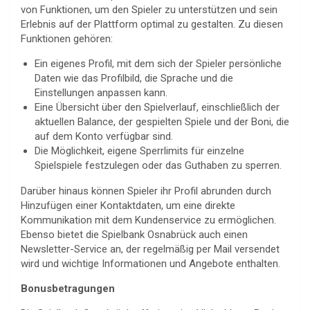
von Funktionen, um den Spieler zu unterstützen und sein
Erlebnis auf der Plattform optimal zu gestalten. Zu diesen
Funktionen gehören:
Ein eigenes Profil, mit dem sich der Spieler persönliche
Daten wie das Profilbild, die Sprache und die
Einstellungen anpassen kann.
Eine Übersicht über den Spielverlauf, einschließlich der
aktuellen Balance, der gespielten Spiele und der Boni, die
auf dem Konto verfügbar sind.
Die Möglichkeit, eigene Sperrlimits für einzelne
Spielspiele festzulegen oder das Guthaben zu sperren.
Darüber hinaus können Spieler ihr Profil abrunden durch
Hinzufügen einer Kontaktdaten, um eine direkte
Kommunikation mit dem Kundenservice zu ermöglichen.
Ebenso bietet die Spielbank Osnabrück auch einen
Newsletter-Service an, der regelmäßig per Mail versendet
wird und wichtige Informationen und Angebote enthalten.
Bonusbetragungen