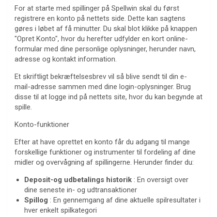
For at starte med spillinger på Spellwin skal du først
registrere en konto på nettets side. Dette kan sagtens
gøres i løbet af få minutter. Du skal blot klikke på knappen
"Opret Konto", hvor du herefter udfylder en kort online-
formular med dine personlige oplysninger, herunder navn,
adresse og kontakt information.
Et skriftligt bekræftelsesbrev vil så blive sendt til din e-
mail-adresse sammen med dine login-oplysninger. Brug
disse til at logge ind på nettets site, hvor du kan begynde at
spille.
Konto-funktioner
Efter at have oprettet en konto får du adgang til mange
forskellige funktioner og instrumenter til fordeling af dine
midler og overvågning af spillingerne. Herunder finder du:
Deposit-og udbetalings historik
: En oversigt over
dine seneste in- og udtransaktioner
Spillog
: En gennemgang af dine aktuelle spilresultater i
hver enkelt spilkategori