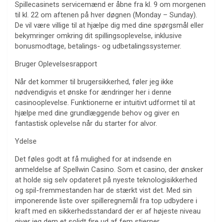
Spillecasinets servicemænd er åbne fra kl. 9 om morgenen
til kl. 22 om aftenen på hver døgnen (Monday – Sunday).
De vil være villige til at hjælpe dig med dine spørgsmål eller
bekymringer omkring dit spillingsoplevelse, inklusive
bonusmodtage, betalings- og udbetalingssystemer.
Bruger Oplevelsesrapport
Når det kommer til brugersikkerhed, føler jeg ikke
nødvendigvis et ønske for ændringer her i denne
casinooplevelse. Funktionerne er intuitivt udformet til at
hjælpe med dine grundlæggende behov og giver en
fantastisk oplevelse når du starter for alvor.
Ydelse
Det føles godt at få mulighed for at indsende en
anmeldelse af Spellwin Casino. Som et casino, der ønsker
at holde sig selv opdateret på nyeste teknologisikkerhed
og spil-fremmestanden har de stærkt vist det. Med sin
imponerende liste over spilleregnemål fra top udbydere i
kraft med en sikkerhedsstandard der er af højeste niveau
giver jeg dem et solidt fire ud af fem stjerner.