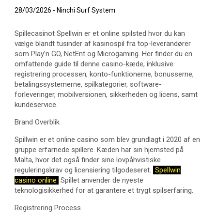
28/03/2026
Ninchi Surf System
Spillecasinot Spellwin er et online spilsted hvor du kan
vælge blandt tusinder af kasinospil fra top-leverandører
som Play’n GO, NetEnt og Microgaming. Her finder du en
omfattende guide til denne casino-kæde, inklusive
registrering processen, konto-funktionerne, bonusserne,
betalingssystemerne, spilkategorier, software-
forleveringer, mobilversionen, sikkerheden og licens, samt
kundeservice.
Brand Overblik
Spillwin er et online casino som blev grundlagt i 2020 af en
gruppe erfarnede spillere. Kæden har sin hjemsted på
Malta, hvor det også finder sine lovpåhvistiske
reguleringskrav og licensiering tilgodeseret.
Spellwin
casino online
Spillet anvender de nyeste
teknologisikkerhed for at garantere et trygt spilserfaring.
Registrering Process