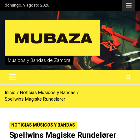
Saltar
domingo, 9 agosto 2026
al
contenido
Músicos y Bandas de Zamora
Inicio
Noticias Músicos y Bandas
Spellwins Magiske Rundelører
NOTICIAS MÚSICOS Y BANDAS
Spellwins Magiske Rundelører