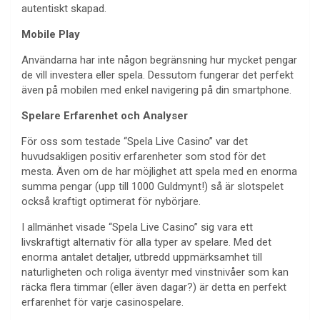
autentiskt skapad.
Mobile Play
Användarna har inte någon begränsning hur mycket pengar
de vill investera eller spela. Dessutom fungerar det perfekt
även på mobilen med enkel navigering på din smartphone.
Spelare Erfarenhet och Analyser
För oss som testade “Spela Live Casino” var det
huvudsakligen positiv erfarenheter som stod för det
mesta. Även om de har möjlighet att spela med en enorma
summa pengar (upp till 1000 Guldmynt!) så är slotspelet
också kraftigt optimerat för nybörjare.
I allmänhet visade “Spela Live Casino” sig vara ett
livskraftigt alternativ för alla typer av spelare. Med det
enorma antalet detaljer, utbredd uppmärksamhet till
naturligheten och roliga äventyr med vinstnivåer som kan
räcka flera timmar (eller även dagar?) är detta en perfekt
erfarenhet för varje casinospelare.