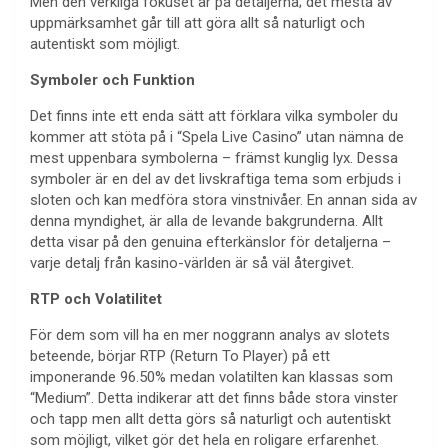
Men den verkliga fokuset är på detaljerna; det mesta av
uppmärksamhet går till att göra allt så naturligt och
autentiskt som möjligt.
Symboler och Funktion
Det finns inte ett enda sätt att förklara vilka symboler du
kommer att stöta på i “Spela Live Casino” utan nämna de
mest uppenbara symbolerna – främst kunglig lyx. Dessa
symboler är en del av det livskraftiga tema som erbjuds i
sloten och kan medföra stora vinstnivåer. En annan sida av
denna myndighet, är alla de levande bakgrunderna. Allt
detta visar på den genuina efterkänslor för detaljerna –
varje detalj från kasino-världen är så väl återgivet.
RTP och Volatilitet
För dem som vill ha en mer noggrann analys av slotets
beteende, börjar RTP (Return To Player) på ett
imponerande 96.50% medan volatilten kan klassas som
“Medium”. Detta indikerar att det finns både stora vinster
och tapp men allt detta görs så naturligt och autentiskt
som möjligt, vilket gör det hela en roligare erfarenhet.