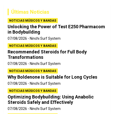
c
a
Últimas Noticias
r
NOTICIAS MÚSICOS Y BANDAS
Unlocking the Power of Test E250 Pharmacom
in Bodybuilding
07/08/2026
Ninchi Surf System
NOTICIAS MÚSICOS Y BANDAS
Recommended Steroids for Full Body
Transformations
07/08/2026
Ninchi Surf System
NOTICIAS MÚSICOS Y BANDAS
Why Boldenone is Suitable for Long Cycles
07/08/2026
Ninchi Surf System
NOTICIAS MÚSICOS Y BANDAS
Optimizing Bodybuilding: Using Anabolic
Steroids Safely and Effectively
07/08/2026
Ninchi Surf System