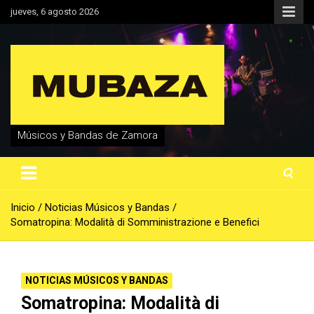
Saltar
jueves, 6 agosto 2026
al
contenido
Músicos y Bandas de Zamora
Inicio
Noticias Músicos y Bandas
Somatropina: Modalità di Somministrazione e Benefici
NOTICIAS MÚSICOS Y BANDAS
Somatropina: Modalità di