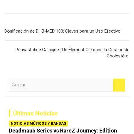
Navegación
Dosificación de DHB-MED 100: Claves para un Uso Efectivo
de
entradas
Pitavastatine Calcique : Un Élément Clé dans la Gestion du
Cholestérol
B
u
s
c
a
Últimas Noticias
r
NOTICIAS MÚSICOS Y BANDAS
Deadmau5 Series vs RareZ Journey: Edition