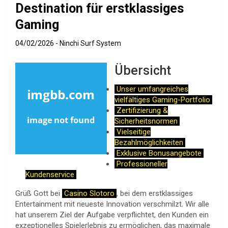
Destination für erstklassiges
Gaming
04/02/2026
Ninchi Surf System
Übersicht
Unser umfangreiches
vielfältiges Gaming-Portfolio
Zertifizierung &
Sicherheitsnormen
Vielseitige
Bezahlmöglichkeiten
Exklusive Bonusangebote
Professioneller
Kundenservice
Grüß Gott bei
Casino Slotoro
, bei dem erstklassiges
Entertainment mit neueste Innovation verschmilzt. Wir alle
hat unserem Ziel der Aufgabe verpflichtet, den Kunden ein
exzeptionelles Spielerlebnis zu ermöglichen, das maximale