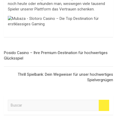
noch heute oder erkunden man, weswegen viele tausend
Spieler unserer Plattform das Vertrauen schenken.
Navegación
Posido Casino – Ihre Premium-Destination für hochwertiges
de
Glücksspiel
entradas
Thrill Spielbank: Dein Wegweiser für unser hochwertiges
Spielvergnügen
B
u
s