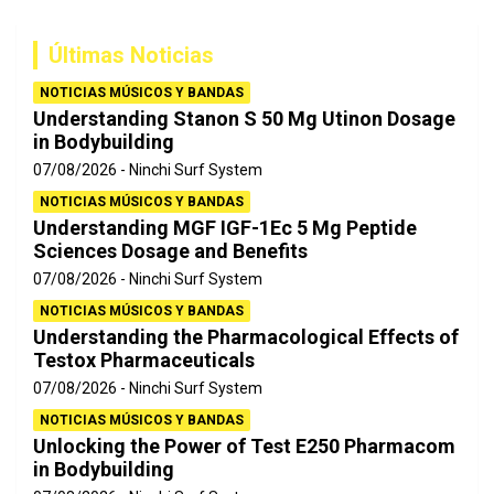
c
a
Últimas Noticias
r
NOTICIAS MÚSICOS Y BANDAS
Understanding Stanon S 50 Mg Utinon Dosage
in Bodybuilding
07/08/2026
Ninchi Surf System
NOTICIAS MÚSICOS Y BANDAS
Understanding MGF IGF-1Ec 5 Mg Peptide
Sciences Dosage and Benefits
07/08/2026
Ninchi Surf System
NOTICIAS MÚSICOS Y BANDAS
Understanding the Pharmacological Effects of
Testox Pharmaceuticals
07/08/2026
Ninchi Surf System
NOTICIAS MÚSICOS Y BANDAS
Unlocking the Power of Test E250 Pharmacom
in Bodybuilding