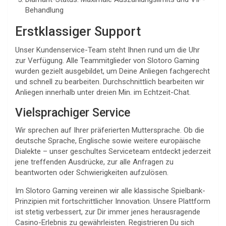
Behandlung
Erstklassiger Support
Unser Kundenservice-Team steht Ihnen rund um die Uhr
zur Verfügung. Alle Teammitglieder von Slotoro Gaming
wurden gezielt ausgebildet, um Deine Anliegen fachgerecht
und schnell zu bearbeiten. Durchschnittlich bearbeiten wir
Anliegen innerhalb unter dreien Min. im Echtzeit-Chat.
Vielsprachiger Service
Wir sprechen auf Ihrer präferierten Muttersprache. Ob die
deutsche Sprache, Englische sowie weitere europäische
Dialekte – unser geschultes Serviceteam entdeckt jederzeit
jene treffenden Ausdrücke, zur alle Anfragen zu
beantworten oder Schwierigkeiten aufzulösen.
Im Slotoro Gaming vereinen wir alle klassische Spielbank-
Prinzipien mit fortschrittlicher Innovation. Unsere Plattform
ist stetig verbessert, zur Dir immer jenes herausragende
Casino-Erlebnis zu gewährleisten. Registrieren Du sich