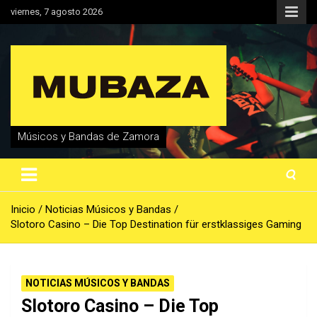
Saltar
viernes, 7 agosto 2026
al
contenido
Músicos y Bandas de Zamora
Inicio
Noticias Músicos y Bandas
Slotoro Casino – Die Top Destination für erstklassiges Gaming
NOTICIAS MÚSICOS Y BANDAS
Slotoro Casino – Die Top