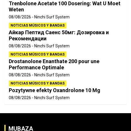
Trenbolone Acetate 100 Dosering: Wat U Moet
Weten
08/08/2026
Ninchi Surf System
NOTICIAS MÚSICOS Y BANDAS
Айкар Пептид Саенс 50мг: Дозировка и
Рекомендации
08/08/2026
Ninchi Surf System
NOTICIAS MÚSICOS Y BANDAS
Drostanolone Enanthate 200 pour une
Performance Optimale
08/08/2026
Ninchi Surf System
NOTICIAS MÚSICOS Y BANDAS
Pozytywne efekty Oxandrolone 10 Mg
08/08/2026
Ninchi Surf System
MUBAZA