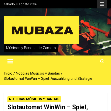
Saltar
sábado, 8 agosto 2026
al
contenido
Músicos y Bandas de Zamora
Inicio
Noticias Músicos y Bandas
Slotautomat WinWin – Spiel, Auszahlung und Strategie
NOTICIAS MÚSICOS Y BANDAS
Slotautomat WinWin – Spiel,