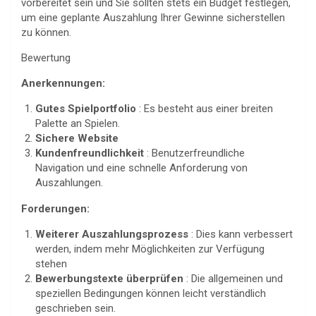
vorbereitet sein und Sie sollten stets ein Budget festlegen,
um eine geplante Auszahlung Ihrer Gewinne sicherstellen
zu können.
Bewertung
Anerkennungen:
Gutes Spielportfolio
: Es besteht aus einer breiten
Palette an Spielen.
Sichere Website
Kundenfreundlichkeit
: Benutzerfreundliche
Navigation und eine schnelle Anforderung von
Auszahlungen.
Forderungen:
Weiterer Auszahlungsprozess
: Dies kann verbessert
werden, indem mehr Möglichkeiten zur Verfügung
stehen
Bewerbungstexte überprüfen
: Die allgemeinen und
speziellen Bedingungen können leicht verständlich
geschrieben sein.