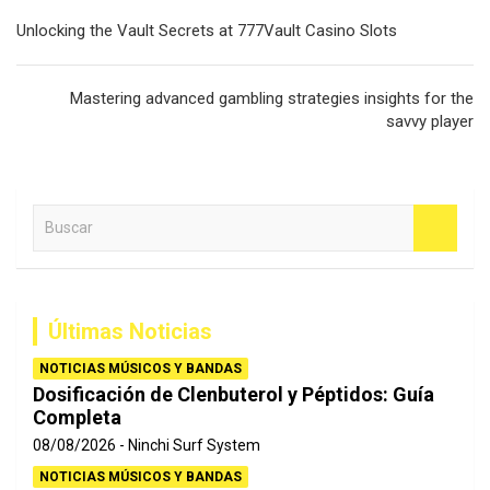
Navegación
Unlocking the Vault Secrets at 777Vault Casino Slots
de
entradas
Mastering advanced gambling strategies insights for the
savvy player
B
u
s
c
a
Últimas Noticias
r
NOTICIAS MÚSICOS Y BANDAS
Dosificación de Clenbuterol y Péptidos: Guía
Completa
08/08/2026
Ninchi Surf System
NOTICIAS MÚSICOS Y BANDAS