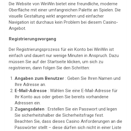
Die Website von WinWin bietet eine freundliche, moderne
Oberfläche mit einer umfangreichen Palette an Spielen. Die
visuelle Gestaltung wirkt angenehm und einfacher
Navigation ist durchaus kein Problem bei diesem Casino-
Angebot.
Registrierungsvorgang
Der Registrierungsprozess für ein Konto bei WinWin ist
einfach und dauert nur wenige Minuten in Anspruch. Dazu
müssen Sie auf der Startseite klicken, um sich zu
registrieren, dann folgen Sie den Schritten:
Angaben zum Benutzer
: Geben Sie Ihren Namen und
Ihre Adresse an.
E-Mail-Adresse
: Wählen Sie eine E-Mail-Adresse für
Ihr Konto aus oder geben Sie bereits vorhandene
Adressen ein.
Zugangsdaten
: Erstellen Sie ein Passwort und legen
Sie sicherheitshalber die Sicherheitsfrage fest.
Beachten Sie, dass dieses Casino Anforderungen an die
Passwörter stellt – diese dürfen sich nicht in einer Liste