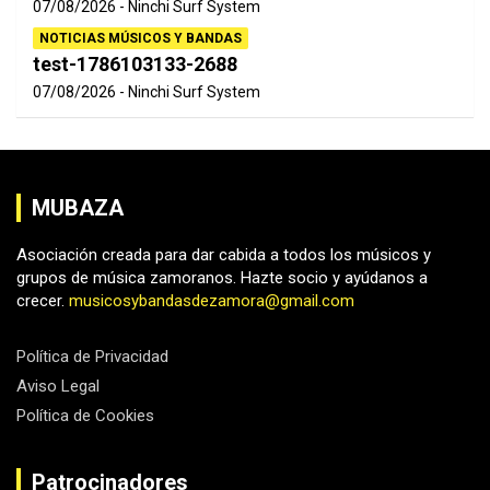
07/08/2026
Ninchi Surf System
NOTICIAS MÚSICOS Y BANDAS
test-1786103133-2688
07/08/2026
Ninchi Surf System
MUBAZA
Asociación creada para dar cabida a todos los músicos y
grupos de música zamoranos. Hazte socio y ayúdanos a
crecer.
musicosybandasdezamora@gmail.com
Política de Privacidad
Aviso Legal
Política de Cookies
Patrocinadores