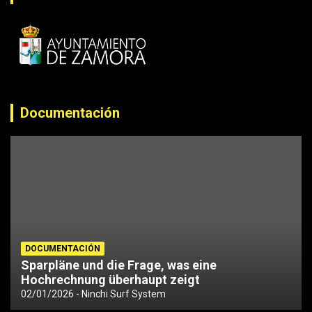
Documentación
DOCUMENTACIÓN
Sparpläne und die Frage, was eine
Hochrechnung überhaupt zeigt
02/01/2026
Ninchi Surf System