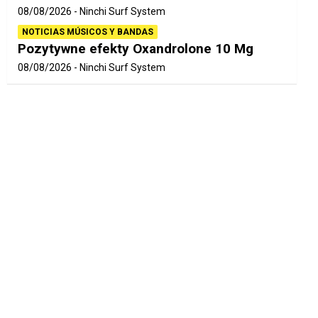
08/08/2026
Ninchi Surf System
NOTICIAS MÚSICOS Y BANDAS
Pozytywne efekty Oxandrolone 10 Mg
08/08/2026
Ninchi Surf System