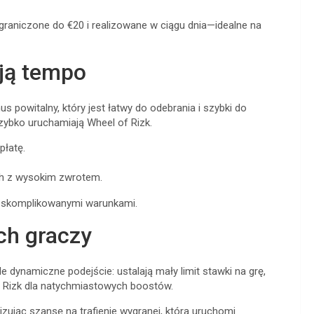
ograniczone do €20 i realizowane w ciągu dnia—idealne na
ują tempo
s powitalny, który jest łatwy do odebrania i szybki do
 szybko uruchamiają Wheel of Rizk.
płatę.
ach z wysokim zwrotem.
ji skomplikowanymi warunkami.
ich graczy
e dynamiczne podejście: ustalają mały limit stawki na grę,
of Rizk dla natychmiastowych boostów.
zując szansę na trafienie wygranej, która uruchomi