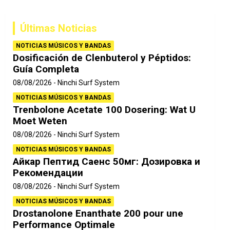
c
a
Últimas Noticias
r
NOTICIAS MÚSICOS Y BANDAS
Dosificación de Clenbuterol y Péptidos:
Guía Completa
08/08/2026
Ninchi Surf System
NOTICIAS MÚSICOS Y BANDAS
Trenbolone Acetate 100 Dosering: Wat U
Moet Weten
08/08/2026
Ninchi Surf System
NOTICIAS MÚSICOS Y BANDAS
Айкар Пептид Саенс 50мг: Дозировка и
Рекомендации
08/08/2026
Ninchi Surf System
NOTICIAS MÚSICOS Y BANDAS
Drostanolone Enanthate 200 pour une
Performance Optimale