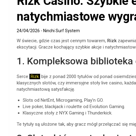
Rizk Casino: Szybkie 
natychmiastowe wygr
24/04/2026
Ninchi Surf System
W świecie, gdzie czas jest cennym towarem,
Rizk
zapewnia
ekscytacji. Gracze kochający szybkie akcje i natychmiastowe
1. Kompleksowa biblioteka 
Serce
Rizk
bije z ponad 2000 tytułów od ponad osiemdziesi
klasycznych slotów, czy immersyjne stoły live casino, każd
natychmiastową satysfakcję.
Slots od NetEnt, Microgaming, Play’n GO.
Live poker, blackjack i roulette od Evolution Gaming.
Klasyczne stoły z NYX Gaming i Thunderkick.
Te tytuły są ułożone tak, aby gracz mógł przełączać się mię