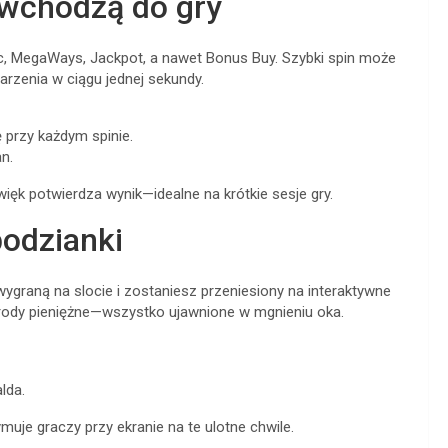
t wchodzą do gry
c, MegaWays, Jackpot, a nawet Bonus Buy. Szybki spin może
rzenia w ciągu jednej sekundy.
 przy każdym spinie.
n.
źwięk potwierdza wynik—idealne na krótkie sesje gry.
podzianki
 wygraną na slocie i zostaniesz przeniesiony na interaktywne
grody pieniężne—wszystko ujawnione w mgnieniu oka.
lda.
uje graczy przy ekranie na te ulotne chwile.