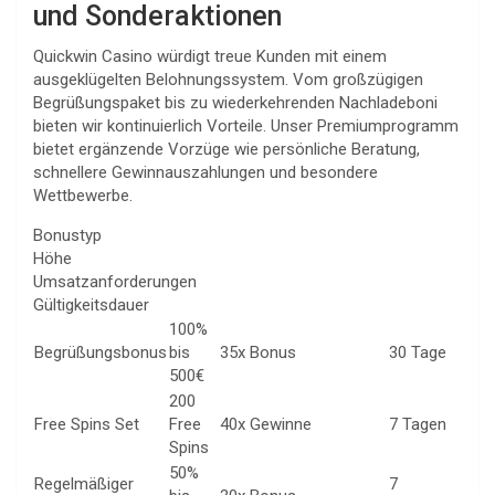
und Sonderaktionen
Quickwin Casino würdigt treue Kunden mit einem
ausgeklügelten Belohnungssystem. Vom großzügigen
Begrüßungspaket bis zu wiederkehrenden Nachladeboni
bieten wir kontinuierlich Vorteile. Unser Premiumprogramm
bietet ergänzende Vorzüge wie persönliche Beratung,
schnellere Gewinnauszahlungen und besondere
Wettbewerbe.
Bonustyp
Höhe
Umsatzanforderungen
Gültigkeitsdauer
100%
Begrüßungsbonus
bis
35x Bonus
30 Tage
500€
200
Free Spins Set
Free
40x Gewinne
7 Tagen
Spins
50%
Regelmäßiger
7