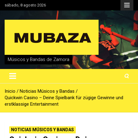
Saltar
sábado, 8 agosto 2026
al
contenido
Músicos y Bandas de Zamora
Inicio
Noticias Músicos y Bandas
Quickwin Casino – Deine Spielbank für zügige Gewinne und
erstklassige Entertainment
NOTICIAS MÚSICOS Y BANDAS