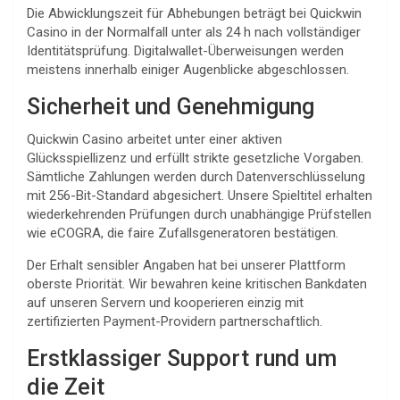
Die Abwicklungszeit für Abhebungen beträgt bei Quickwin
Casino in der Normalfall unter als 24 h nach vollständiger
Identitätsprüfung. Digitalwallet-Überweisungen werden
meistens innerhalb einiger Augenblicke abgeschlossen.
Sicherheit und Genehmigung
Quickwin Casino arbeitet unter einer aktiven
Glücksspiellizenz und erfüllt strikte gesetzliche Vorgaben.
Sämtliche Zahlungen werden durch Datenverschlüsselung
mit 256-Bit-Standard abgesichert. Unsere Spieltitel erhalten
wiederkehrenden Prüfungen durch unabhängige Prüfstellen
wie eCOGRA, die faire Zufallsgeneratoren bestätigen.
Der Erhalt sensibler Angaben hat bei unserer Plattform
oberste Priorität. Wir bewahren keine kritischen Bankdaten
auf unseren Servern und kooperieren einzig mit
zertifizierten Payment-Providern partnerschaftlich.
Erstklassiger Support rund um
die Zeit