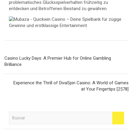
problematisches Glücksspielverhalten frühzeitig zu
entdecken und Betroffenen Beistand zu gewähren.
Navegación
Casino Lucky Days: A Premier Hub for Online Gambling
de
Brilliance
entradas
Experience the Thrill of DivaSpin Casino: A World of Games
at Your Fingertips [2578]
B
u
s