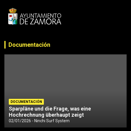
Documentación
DOCUMENTACIÓN
Sparpläne und die Frage, was eine
Hochrechnung überhaupt zeigt
02/01/2026
Ninchi Surf System