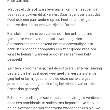
Rival Gaming.
Wat betreft de software leverancier kan men zeggen dat
de meeste gokken dit al kennen. Daar tegenover staat dat
Qbet ook een paar andere opties heeft, namelijk games
met live dealers op één van zijn platforms!
Een slotmachine is één van de soorten online casino
games die vaak over het hoofd worden gezien.
Slotmachines staan bekend om hun eenvoudigheid in
gebruik en hebben doorgaans een zeer goede kans om
winst te behalen wanneer je ook maar één keer hebt
gespeeld.
Zelf ben ik voornamelijk met de software van Rival Gaming
gestart, die het spel goed weergeeft. In eerste instantie
ging het er bij mij goed en stelde deze software geen
problemen voor in gebruik of bij het winnen van credits
(meer dan genoeg!).
Echter: zoals elke gokkast moet je zeer vlot geld verdienen
door een combinatie te maken met bepaalde symbool dat
op de slotmachine wordt getoond wanneer er een nieuwe