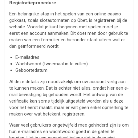
Registratieprocedure
Een belangrijke stap in het spelen van een online casino
gokkast, zoals slotautomaten op Qbet, is registreren bij de
website. Voordat je kunt beginnen met spelen moet je
eerst een account aanmaken. Dit doet men door gebruik te
maken van een formulier en hieronder staat uiteen wat er
dan geïnformeerd wordt:
E-mailadres
Wachtwoord (tweemaal in te vullen)
Geboortedatum
Al deze details zijn noodzakelijk om uw account veilig aan
te kunnen maken. Dat is echter niet alles, omdat hier een e-
mail bevestiging bij gehouden wordt. Het antworp van de
verificatie kan soms tijdelijk uitgesteld worden als u deze
voor het eerst maakt, maar er valt geen enkel opmerking te
maken over wat betekent: registreren.
Waar veel gebruikers ongetwijfeld mee gehinderd zijn is om
hun e-mailadres en wachtwoord goed in de gaten te