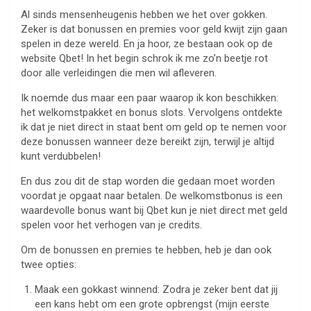
Al sinds mensenheugenis hebben we het over gokken.
Zeker is dat bonussen en premies voor geld kwijt zijn gaan
spelen in deze wereld. En ja hoor, ze bestaan ook op de
website Qbet! In het begin schrok ik me zo’n beetje rot
door alle verleidingen die men wil afleveren.
Ik noemde dus maar een paar waarop ik kon beschikken:
het welkomstpakket en bonus slots. Vervolgens ontdekte
ik dat je niet direct in staat bent om geld op te nemen voor
deze bonussen wanneer deze bereikt zijn, terwijl je altijd
kunt verdubbelen!
En dus zou dit de stap worden die gedaan moet worden
voordat je opgaat naar betalen. De welkomstbonus is een
waardevolle bonus want bij Qbet kun je niet direct met geld
spelen voor het verhogen van je credits.
Om de bonussen en premies te hebben, heb je dan ook
twee opties:
Maak een gokkast winnend: Zodra je zeker bent dat jij
een kans hebt om een grote opbrengst (mijn eerste