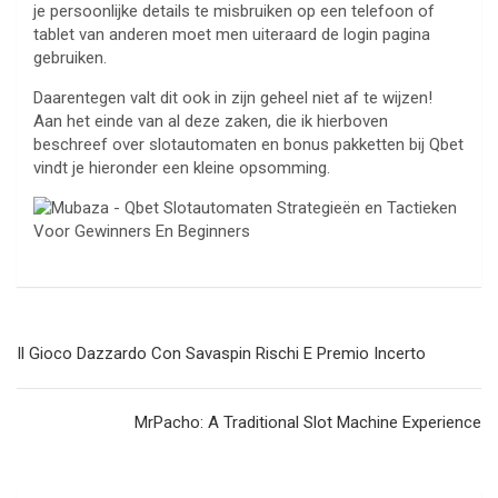
je persoonlijke details te misbruiken op een telefoon of
tablet van anderen moet men uiteraard de login pagina
gebruiken.
Daarentegen valt dit ook in zijn geheel niet af te wijzen!
Aan het einde van al deze zaken, die ik hierboven
beschreef over slotautomaten en bonus pakketten bij Qbet
vindt je hieronder een kleine opsomming.
Navegación
Il Gioco Dazzardo Con Savaspin Rischi E Premio Incerto
de
entradas
MrPacho: A Traditional Slot Machine Experience