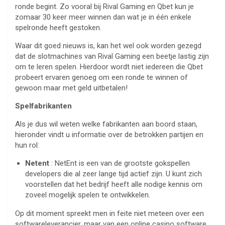
ronde begint. Zo vooral bij Rival Gaming en Qbet kun je
zomaar 30 keer meer winnen dan wat je in één enkele
spelronde heeft gestoken.
Waar dit goed nieuws is, kan het wel ook worden gezegd
dat de slotmachines van Rival Gaming een beetje lastig zijn
om te leren spelen. Hierdoor wordt niet iedereen die Qbet
probeert ervaren genoeg om een ronde te winnen of
gewoon maar met geld uitbetalen!
Spelfabrikanten
Als je dus wil weten welke fabrikanten aan boord staan,
hieronder vindt u informatie over de betrokken partijen en
hun rol:
Netent
: NetEnt is een van de grootste gokspellen
developers die al zeer lange tijd actief zijn. U kunt zich
voorstellen dat het bedrijf heeft alle nodige kennis om
zoveel mogelijk spelen te ontwikkelen.
Op dit moment spreekt men in feite niet meteen over een
softwareleverancier, maar van een online casino software