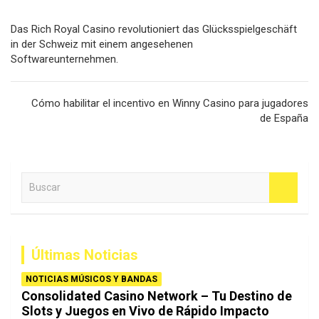
Navegación
Das Rich Royal Casino revolutioniert das Glücksspielgeschäft
de
in der Schweiz mit einem angesehenen
Softwareunternehmen.
entradas
Cómo habilitar el incentivo en Winny Casino para jugadores
de España
B
u
s
c
a
Últimas Noticias
r
NOTICIAS MÚSICOS Y BANDAS
Consolidated Casino Network – Tu Destino de
Slots y Juegos en Vivo de Rápido Impacto