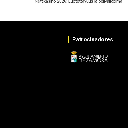
Nettikasino 2026: Luotettavuus ja pelivalikoima
Patrocinadores