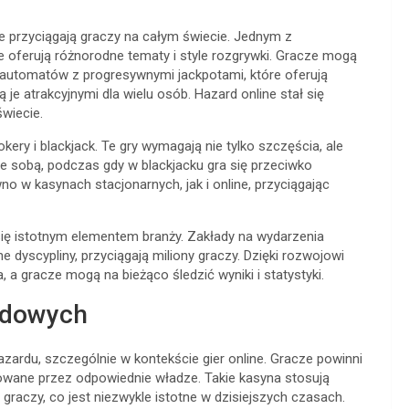
óre przyciągają graczy na całym świecie. Jednym z
re oferują różnorodne tematy i style rozgrywki. Gracze mogą
 automatów z progresywnymi jackpotami, które oferują
je atrakcyjnymi dla wielu osób. Hazard online stał się
wiecie.
kery i blackjack. Te gry wymagają nie tylko szczęścia, ale
 ze sobą, podczas gdy w blackjacku gra się przeciwko
no w kasynach stacjonarnych, jak i online, przyciągając
się istotnym elementem branży. Zakłady na wydarzenia
ne dyscypliny, przyciągają miliony graczy. Dzięki rozwojowi
, a gracze mogą na bieżąco śledzić wyniki i statystyki.
rdowych
ardu, szczególnie w kontekście gier online. Gracze powinni
ulowane przez odpowiednie władze. Takie kasyna stosują
raczy, co jest niezwykle istotne w dzisiejszych czasach.