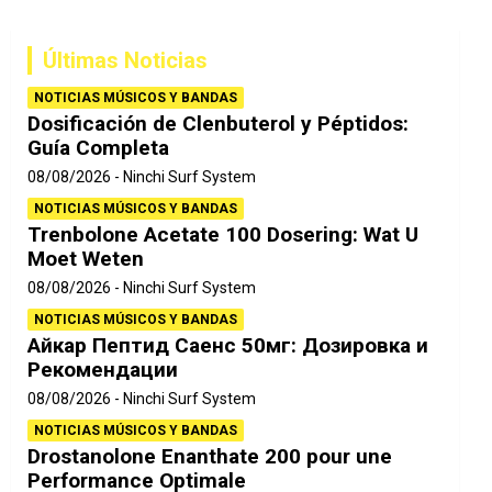
c
a
Últimas Noticias
r
NOTICIAS MÚSICOS Y BANDAS
Dosificación de Clenbuterol y Péptidos:
Guía Completa
08/08/2026
Ninchi Surf System
NOTICIAS MÚSICOS Y BANDAS
Trenbolone Acetate 100 Dosering: Wat U
Moet Weten
08/08/2026
Ninchi Surf System
NOTICIAS MÚSICOS Y BANDAS
Айкар Пептид Саенс 50мг: Дозировка и
Рекомендации
08/08/2026
Ninchi Surf System
NOTICIAS MÚSICOS Y BANDAS
Drostanolone Enanthate 200 pour une
Performance Optimale