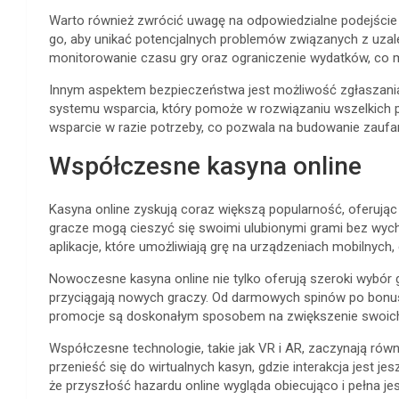
Warto również zwrócić uwagę na odpowiedzialne podejście 
go, aby unikać potencjalnych problemów związanych z uzale
monitorowanie czasu gry oraz ograniczenie wydatków, co 
Innym aspektem bezpieczeństwa jest możliwość zgłaszani
systemu wsparcia, który pomoże w rozwiązaniu wszelkich p
wsparcie w razie potrzeby, co pozwala na budowanie zaufan
Współczesne kasyna online
Kasyna online zyskują coraz większą popularność, oferując
gracze mogą cieszyć się swoimi ulubionymi grami bez wych
aplikacje, które umożliwiają grę na urządzeniach mobilnych,
Nowoczesne kasyna online nie tylko oferują szeroki wybór g
przyciągają nowych graczy. Od darmowych spinów po bonus
promocje są doskonałym sposobem na zwiększenie swoich 
Współczesne technologie, takie jak VR i AR, zaczynają rów
przenieść się do wirtualnych kasyn, gdzie interakcja jest je
że przyszłość hazardu online wygląda obiecująco i pełna je