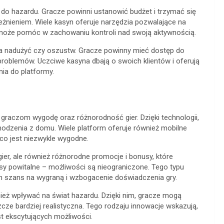
do hazardu. Gracze powinni ustanowić budżet i trzymać się
żnieniem. Wiele kasyn oferuje narzędzia pozwalające na
może pomóc w zachowaniu kontroli nad swoją aktywnością.
a nadużyć czy oszustw. Gracze powinny mieć dostęp do
roblemów. Uczciwe kasyna dbają o swoich klientów i oferują
ia do platformy.
 graczom wygodę oraz różnorodność gier. Dzięki technologii,
odzenia z domu. Wiele platform oferuje również mobilne
 co jest niezwykle wygodne.
ier, ale również różnorodne promocje i bonusy, które
y powitalne – możliwości są nieograniczone. Tego typu
szans na wygraną i wzbogacenie doświadczenia gry.
nież wpływać na świat hazardu. Dzięki nim, gracze mogą
szcze bardziej realistyczna. Tego rodzaju innowacje wskazują,
st ekscytujących możliwości.