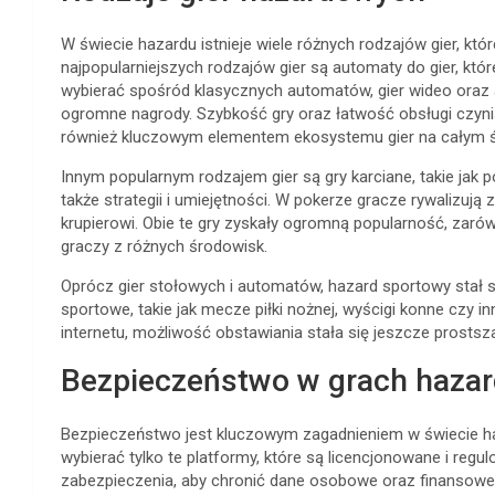
W świecie hazardu istnieje wiele różnych rodzajów gier, kt
najpopularniejszych rodzajów gier są automaty do gier, któ
wybierać spośród klasycznych automatów, gier wideo oraz
ogromne nagrody. Szybkość gry oraz łatwość obsługi czynią 
również kluczowym elementem ekosystemu gier na całym ś
Innym popularnym rodzajem gier są gry karciane, takie jak po
także strategii i umiejętności. W pokerze gracze rywalizują
krupierowi. Obie te gry zyskały ogromną popularność, zarów
graczy z różnych środowisk.
Oprócz gier stołowych i automatów, hazard sportowy stał 
sportowe, takie jak mecze piłki nożnej, wyścigi konne czy in
internetu, możliwość obstawiania stała się jeszcze prostsza
Bezpieczeństwo w grach haza
Bezpieczeństwo jest kluczowym zagadnieniem w świecie haz
wybierać tylko te platformy, które są licencjonowane i reg
zabezpieczenia, aby chronić dane osobowe oraz finansowe g