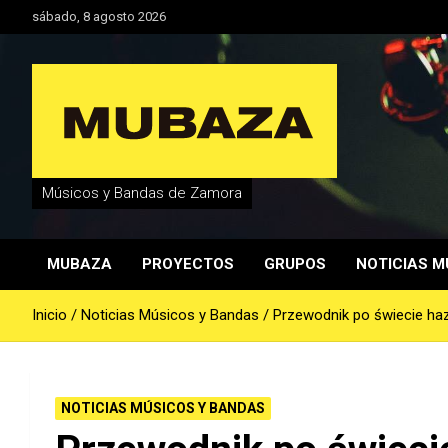
Saltar
sábado, 8 agosto 2026
al
contenido
Músicos y Bandas de Zamora
MUBAZA
PROYECTOS
GRUPOS
NOTICIAS M
Inicio
Noticias Músicos y Bandas
Przewodnik po świecie ha
NOTICIAS MÚSICOS Y BANDAS