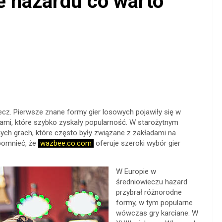
e hazardu co warto
tecz. Pierwsze znane formy gier losowych pojawiły się w
tkami, które szybko zyskały popularność. W starożytnym
żnych grach, które często były związane z zakładami na
spomnieć, że
wazbee.co.com
oferuje szeroki wybór gier
W Europie w
średniowieczu hazard
przybrał różnorodne
formy, w tym popularne
wówczas gry karciane. W