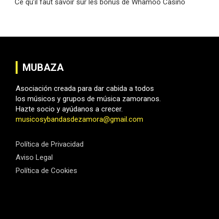
Ce qu’il faut savoir sur les bonus de Whamoo Casino
de
entradas
MUBAZA
Asociación creada para dar cabida a todos
los músicos y grupos de música zamoranos.
Hazte socio y ayúdanos a crecer.
musicosybandasdezamora@gmail.com
Política de Privacidad
Aviso Legal
Política de Cookies