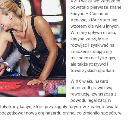
XVIII wieku we Włoszech
powstało pierwsze znane
kasyno – Casino di
Venezia, które stało się
wzorem dla wielu innych.
W miarę upływu czasu,
kasyna zaczęły się
rozwijać i zyskiwać na
znaczeniu, stając się
miejscem nie tylko gier,
ale także rozrywki i
towarzyskich spotkań.
W XX wieku hazard
przeszedł prawdziwą
rewolucję, zwłaszcza z
powodu legalizacji w
tały ikony kasyn, które przyciągały turystów z całego świata.
początkował nową erę hazardu online, co zmieniło sposób, w