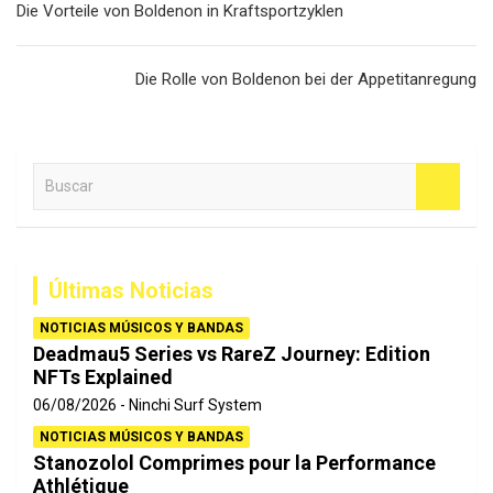
Die Vorteile von Boldenon in Kraftsportzyklen
de
entradas
Die Rolle von Boldenon bei der Appetitanregung
B
u
s
c
a
Últimas Noticias
r
NOTICIAS MÚSICOS Y BANDAS
Deadmau5 Series vs RareZ Journey: Edition
NFTs Explained
06/08/2026
Ninchi Surf System
NOTICIAS MÚSICOS Y BANDAS
Stanozolol Comprimes pour la Performance
Athlétique