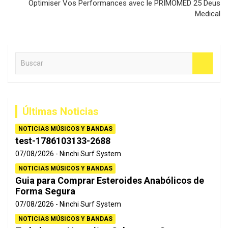
Optimiser Vos Performances avec le PRIMOMED 25 Deus
Medical
B
u
s
c
a
Últimas Noticias
r
NOTICIAS MÚSICOS Y BANDAS
test-1786103133-2688
07/08/2026
Ninchi Surf System
NOTICIAS MÚSICOS Y BANDAS
Guia para Comprar Esteroides Anabólicos de
Forma Segura
07/08/2026
Ninchi Surf System
NOTICIAS MÚSICOS Y BANDAS