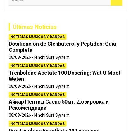
u
s
c
a
Últimas Noticias
r
NOTICIAS MÚSICOS Y BANDAS
Dosificación de Clenbuterol y Péptidos: Guía
Completa
08/08/2026
Ninchi Surf System
NOTICIAS MÚSICOS Y BANDAS
Trenbolone Acetate 100 Dosering: Wat U Moet
Weten
08/08/2026
Ninchi Surf System
NOTICIAS MÚSICOS Y BANDAS
Айкар Пептид Саенс 50мг: Дозировка и
Рекомендации
08/08/2026
Ninchi Surf System
NOTICIAS MÚSICOS Y BANDAS
Drostanolone Enanthate 200 pour une