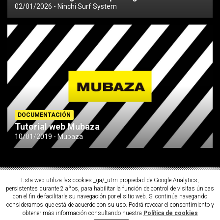
02/01/2026
Ninchi Surf System
DOCUMENTACIÓN
Tutorial web Mubaza
10/01/2019
Mubaza
Esta web utiliza las cookies _ga/_utm propiedad de Google Analytics,
persistentes durante 2 años, para habilitar la función de control de visitas únicas
con el fin de facilitarle su navegación por el sitio web. Si continúa navegando
consideramos que está de acuerdo con su uso. Podrá revocar el consentimiento y
obtener más información consultando nuestra
Política de cookies
Copyright ©2026
MUBAZA