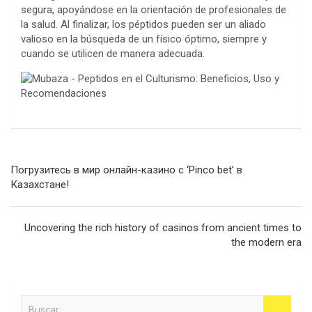
segura, apoyándose en la orientación de profesionales de
la salud. Al finalizar, los péptidos pueden ser un aliado
valioso en la búsqueda de un físico óptimo, siempre y
cuando se utilicen de manera adecuada.
Navegación
Погрузитесь в мир онлайн-казино с ‘Pinco bet’ в
de
Казахстане!
entradas
Uncovering the rich history of casinos from ancient times to
the modern era
B