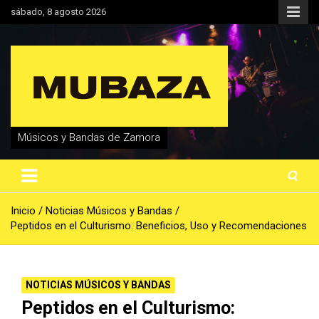
Saltar
sábado, 8 agosto 2026
al
contenido
Músicos y Bandas de Zamora
Inicio
Noticias Músicos y Bandas
Peptidos en el Culturismo: Beneficios, Uso y Recomendaciones
NOTICIAS MÚSICOS Y BANDAS
Peptidos en el Culturismo: