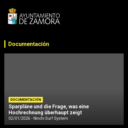
Documentación
DOCUMENTACIÓN
Sparpläne und die Frage, was eine
Hochrechnung überhaupt zeigt
02/01/2026
Ninchi Surf System