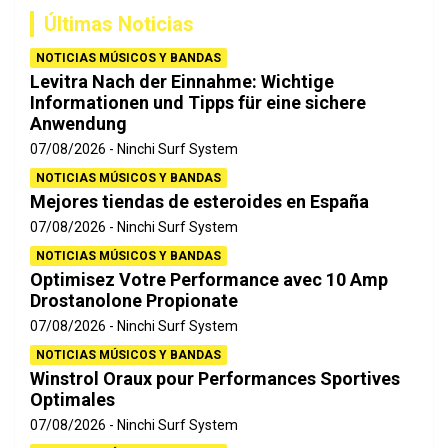
a
Últimas Noticias
r
NOTICIAS MÚSICOS Y BANDAS
Levitra Nach der Einnahme: Wichtige
Informationen und Tipps für eine sichere
Anwendung
07/08/2026
Ninchi Surf System
NOTICIAS MÚSICOS Y BANDAS
Mejores tiendas de esteroides en España
07/08/2026
Ninchi Surf System
NOTICIAS MÚSICOS Y BANDAS
Optimisez Votre Performance avec 10 Amp
Drostanolone Propionate
07/08/2026
Ninchi Surf System
NOTICIAS MÚSICOS Y BANDAS
Winstrol Oraux pour Performances Sportives
Optimales
07/08/2026
Ninchi Surf System