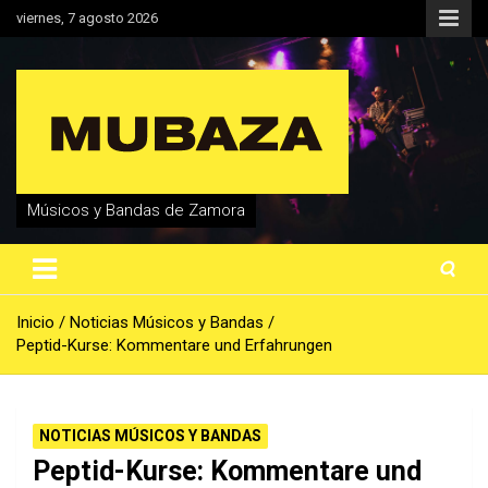
Saltar
viernes, 7 agosto 2026
al
contenido
Músicos y Bandas de Zamora
Inicio
Noticias Músicos y Bandas
Peptid-Kurse: Kommentare und Erfahrungen
NOTICIAS MÚSICOS Y BANDAS
Peptid-Kurse: Kommentare und