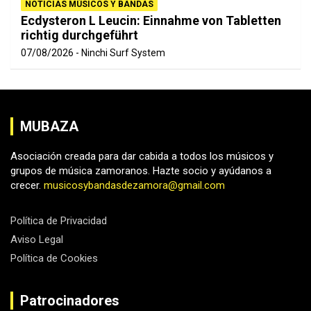
NOTICIAS MÚSICOS Y BANDAS
Ecdysteron L Leucin: Einnahme von Tabletten
richtig durchgeführt
07/08/2026
Ninchi Surf System
MUBAZA
Asociación creada para dar cabida a todos los músicos y
grupos de música zamoranos. Hazte socio y ayúdanos a
crecer.
musicosybandasdezamora@gmail.com
Política de Privacidad
Aviso Legal
Política de Cookies
Patrocinadores