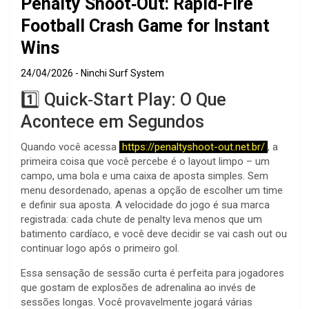
Penalty Shoot‑Out: Rapid‑Fire
Football Crash Game for Instant
Wins
24/04/2026
Ninchi Surf System
1️⃣ Quick‑Start Play: O Que
Acontece em Segundos
Quando você acessa
https://penaltyshoot-out.net.br/
, a
primeira coisa que você percebe é o layout limpo – um
campo, uma bola e uma caixa de aposta simples. Sem
menu desordenado, apenas a opção de escolher um time
e definir sua aposta. A velocidade do jogo é sua marca
registrada: cada chute de penalty leva menos que um
batimento cardíaco, e você deve decidir se vai cash out ou
continuar logo após o primeiro gol.
Essa sensação de sessão curta é perfeita para jogadores
que gostam de explosões de adrenalina ao invés de
sessões longas. Você provavelmente jogará várias