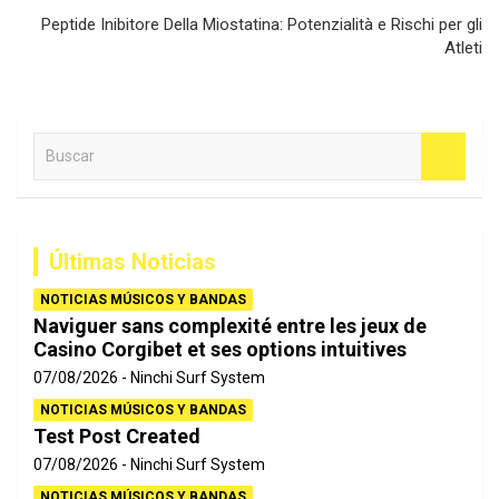
Peptide Inibitore Della Miostatina: Potenzialità e Rischi per gli
Atleti
B
u
s
c
a
Últimas Noticias
r
NOTICIAS MÚSICOS Y BANDAS
Naviguer sans complexité entre les jeux de
Casino Corgibet et ses options intuitives
07/08/2026
Ninchi Surf System
NOTICIAS MÚSICOS Y BANDAS
Test Post Created
07/08/2026
Ninchi Surf System
NOTICIAS MÚSICOS Y BANDAS