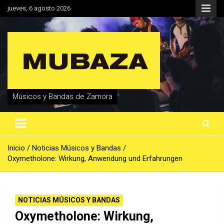
Saltar
jueves, 6 agosto 2026
al
contenido
Músicos y Bandas de Zamora
Inicio
Noticias Músicos y Bandas
Oxymetholone: Wirkung, Anwendung und Erfahrungen
NOTICIAS MÚSICOS Y BANDAS
Oxymetholone: Wirkung,