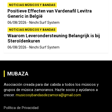
NOTICIAS MÚSICOS Y BANDAS
Positieve Effecten van Vardenafil Levitra
Generic in België
06/08/2026
Ninchi Surf System
NOTICIAS MÚSICOS Y BANDAS
Waarom Leverondersteuning Belangrijk is bij
Steroïdenkuren
06/08/2026
Ninchi Surf System
MUBAZA
Asociación creada para dar cabida a todos los músicos y
grupos de música zamoranos. Hazte socio y ayúdanos a
crecer.
musicosybandasdezamora@gmail.com
Política de Privacidad