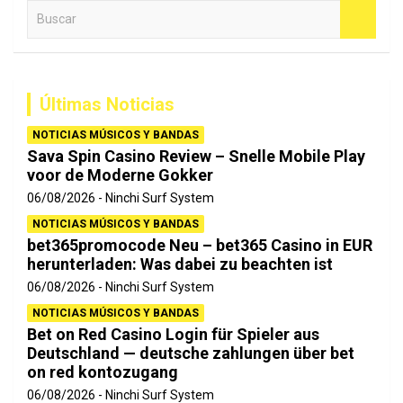
B
u
s
c
a
Últimas Noticias
r
NOTICIAS MÚSICOS Y BANDAS
Sava Spin Casino Review – Snelle Mobile Play
voor de Moderne Gokker
06/08/2026
Ninchi Surf System
NOTICIAS MÚSICOS Y BANDAS
bet365promocode Neu – bet365 Casino in EUR
herunterladen: Was dabei zu beachten ist
06/08/2026
Ninchi Surf System
NOTICIAS MÚSICOS Y BANDAS
Bet on Red Casino Login für Spieler aus
Deutschland — deutsche zahlungen über bet
on red kontozugang
06/08/2026
Ninchi Surf System