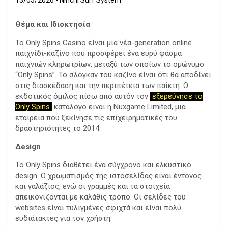
13/05/2026
Ninchi Surf System
Θέμα και Ιδιοκτησία
Το Only Spins Casino είναι μια νέα-generation online
παιχνίδι-καζίνο που προσφέρει ένα ευρύ φάσμα
παιχνιών κληρωτρίων, μεταξύ των οποίων το ομώνυμο
“Only Spins”. Το σλόγκαν του καζίνο είναι ότι θα αποδίνει
στις διασκέδαση και την περιπέτεια των παίκτη. Ο
εκδοτικός όμιλος πίσω από αυτόν τον
εξερεύνησε το
Only Spins
κατάλογο είναι η Nuxgame Limited, μια
εταιρεία που ξεκίνησε τις επιχειρηματικές του
δραστηριότητες το 2014.
Δesign
Το Only Spins διαθέτει ένα σύγχρονο και ελκυστικό
design. Ο χρωματισμός της ιστοσελίδας είναι έντονος
και γαλάζιος, ενώ οι γραμμές και τα στοιχεία
απεικονίζονται με καλάθις τρόπο. Οι σελίδες του
websites είναι τυλιγμένες σφιχτά και είναι πολύ
ευδιάτακτες για τον χρήστη.