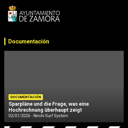
Documentación
DOCUMENTACIÓN
Sparpläne und die Frage, was eine
Hochrechnung überhaupt zeigt
02/01/2026
Ninchi Surf System