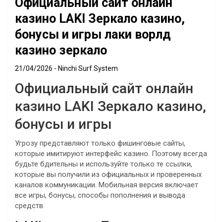
Официальный сайт онлайн
казино LAKI Зеркало казино,
бонусы и игры лаки ворлд
казино зеркало
21/04/2026
Ninchi Surf System
Официальный сайт онлайн
казино LAKI Зеркало казино,
бонусы и игры
Угрозу представляют только фишинговые сайты,
которые имитируют интерфейс казино. Поэтому всегда
будьте бдительны и используйте только те ссылки,
которые вы получили из официальных и проверенных
каналов коммуникации. Мобильная версия включает
все игры, бонусы, способы пополнения и вывода
средств.