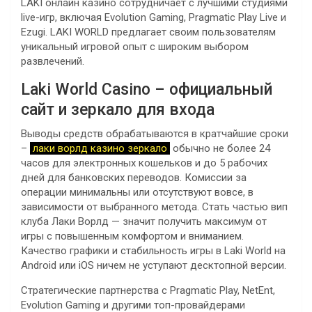
LAKI онлайн казино сотрудничает с лучшими студиями
live-игр, включая Evolution Gaming, Pragmatic Play Live и
Ezugi. LAKI WORLD предлагает своим пользователям
уникальный игровой опыт с широким выбором
развлечений.
Laki World Casino – официальный
сайт и зеркало для входа
Выводы средств обрабатываются в кратчайшие сроки
–
лаки ворлд казино зеркало
обычно не более 24
часов для электронных кошельков и до 5 рабочих
дней для банковских переводов. Комиссии за
операции минимальны или отсутствуют вовсе, в
зависимости от выбранного метода. Стать частью вип
клуба Лаки Ворлд — значит получить максимум от
игры с повышенным комфортом и вниманием.
Качество графики и стабильность игры в Laki World на
Android или iOS ничем не уступают десктопной версии.
Стратегические партнерства с Pragmatic Play, NetEnt,
Evolution Gaming и другими топ-провайдерами