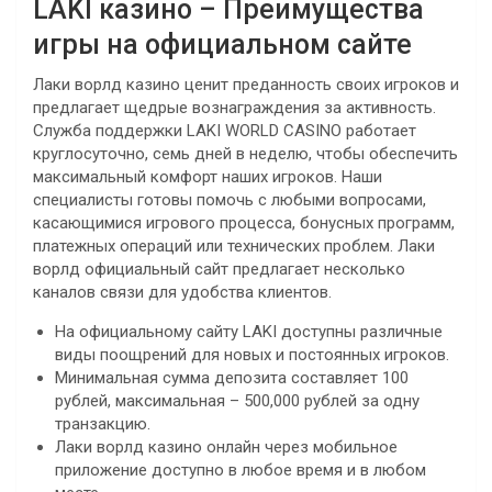
LAKI казино – Преимущества
игры на официальном сайте
Лаки ворлд казино ценит преданность своих игроков и
предлагает щедрые вознаграждения за активность.
Служба поддержки LAKI WORLD CASINO работает
круглосуточно, семь дней в неделю, чтобы обеспечить
максимальный комфорт наших игроков. Наши
специалисты готовы помочь с любыми вопросами,
касающимися игрового процесса, бонусных программ,
платежных операций или технических проблем. Лаки
ворлд официальный сайт предлагает несколько
каналов связи для удобства клиентов.
На официальному сайту LAKI доступны различные
виды поощрений для новых и постоянных игроков.
Минимальная сумма депозита составляет 100
рублей, максимальная – 500,000 рублей за одну
транзакцию.
Лаки ворлд казино онлайн через мобильное
приложение доступно в любое время и в любом