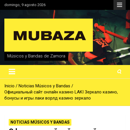
Saltar
domingo, 9 agosto 2026
al
contenido
Músicos y Bandas de Zamora
Inicio
Noticias Músicos y Bandas
Официальный сайт онлайн казино LAKI Зеркало казино,
бонусы и игры лаки ворлд казино зеркало
NOTICIAS MÚSICOS Y BANDAS