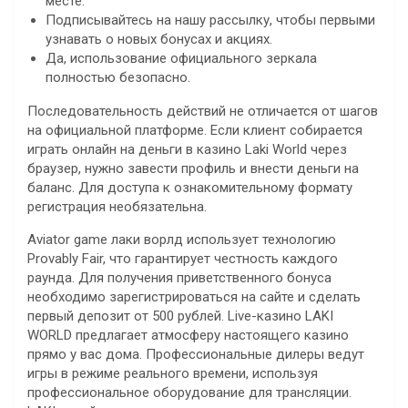
месте.
Подписывайтесь на нашу рассылку, чтобы первыми
узнавать о новых бонусах и акциях.
Да, использование официального зеркала
полностью безопасно.
Последовательность действий не отличается от шагов
на официальной платформе. Если клиент собирается
играть онлайн на деньги в казино Laki World через
браузер, нужно завести профиль и внести деньги на
баланс. Для доступа к ознакомительному формату
регистрация необязательна.
Aviator game лаки ворлд использует технологию
Provably Fair, что гарантирует честность каждого
раунда. Для получения приветственного бонуса
необходимо зарегистрироваться на сайте и сделать
первый депозит от 500 рублей. Live-казино LAKI
WORLD предлагает атмосферу настоящего казино
прямо у вас дома. Профессиональные дилеры ведут
игры в режиме реального времени, используя
профессиональное оборудование для трансляции.