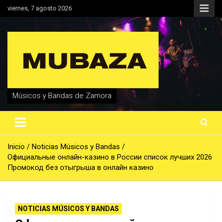
Saltar
viernes, 7 agosto 2026
al
contenido
Músicos y Bandas de Zamora
Inicio
Noticias Músicos y Bandas
Официальные онлайн-казино в России список лучших 2026
Промокод без отыгрыша в онлайн казино
NOTICIAS MÚSICOS Y BANDAS