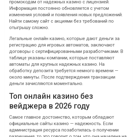
промокодам от надежных казино с лицензией.
Информация постоянно обновляется с учетом
изменения условий и появления новых предложений.
Найти самому сайт с акциями без требований по
отыгрышу сложно.
Легальные онлайн казино, которые дают деньги за
регистрацию для игровых автоматов, заключают
договоры с сертифицированными разработчиками. В
таблице указаны компании, которые поставляют
автоматы для крупных надежных казино. На
обработку депозита требуется немного времени —
около минуты. После подтверждения транзакции
деньги зачисляются моментально.
Топ онлайн казино без
вейджера в 2026 году
Самое главное достоинство, которым обладают
официальные сайты казино — надежность. Если
администрация ресурса позаботилась о получении
разрешения, то это говорит о том, что она нацелена на