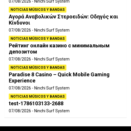
07/08/2026
Ninchi Surf System
NOTICIAS MÚSICOS Y BANDAS
Αγορά Αναβολικών Στεροειδών: Οδηγός και
Κίνδυνοι
07/08/2026
Ninchi Surf System
NOTICIAS MÚSICOS Y BANDAS
Рейтинг онлайн казино с минимальным
депозитом
07/08/2026
Ninchi Surf System
NOTICIAS MÚSICOS Y BANDAS
Paradise 8 Casino – Quick Mobile Gaming
Experience
07/08/2026
Ninchi Surf System
NOTICIAS MÚSICOS Y BANDAS
test-1786103133-2688
07/08/2026
Ninchi Surf System