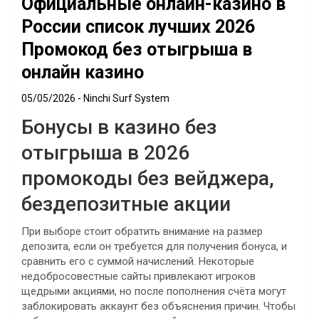
Официальные онлайн-казино в
России список лучших 2026
Промокод без отыгрыша в
онлайн казино
05/05/2026
Ninchi Surf System
Бонусы в казино без
отыгрыша в 2026
промокоды без вейджера,
бездепозитные акции
При выборе стоит обратить внимание на размер
депозита, если он требуется для получения бонуса, и
сравнить его с суммой начислений. Некоторые
недобросовестные сайты привлекают игроков
щедрыми акциями, но после пополнения счёта могут
заблокировать аккаунт без объяснения причин. Чтобы