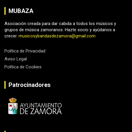
MUBAZA
Asociación creada para dar cabida a todos los músicos y
grupos de música zamoranos. Hazte socio y ayúdanos a
crecer.
musicosybandasdezamora@gmail.com
Política de Privacidad
Aviso Legal
Política de Cookies
Patrocinadores