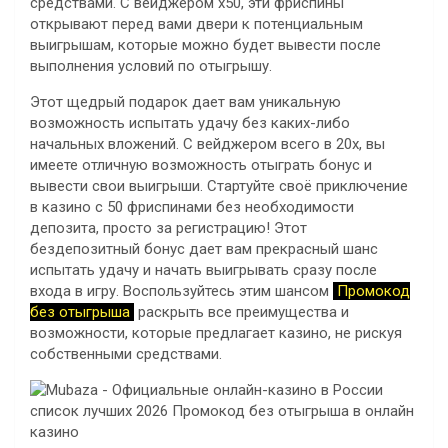
средствами. С вейджером x50, эти фриспины
открывают перед вами двери к потенциальным
выигрышам, которые можно будет вывести после
выполнения условий по отыгрышу.
Этот щедрый подарок дает вам уникальную
возможность испытать удачу без каких-либо
начальных вложений. С вейджером всего в 20х, вы
имеете отличную возможность отыграть бонус и
вывести свои выигрыши. Стартуйте своё приключение
в казино с 50 фриспинами без необходимости
депозита, просто за регистрацию! Этот
бездепозитный бонус дает вам прекрасный шанс
испытать удачу и начать выигрывать сразу после
входа в игру. Воспользуйтесь этим шансом
Промокод
без отыгрыша
раскрыть все преимущества и
возможности, которые предлагает казино, не рискуя
собственными средствами.