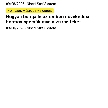
09/08/2026
Ninchi Surf System
NOTICIAS MÚSICOS Y BANDAS
Hogyan bontja le az emberi növekedési
hormon specifikusan a zsírsejteket
09/08/2026
Ninchi Surf System