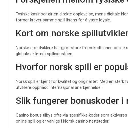
Fysiske kasinoer gir en direkte opplevelse, mens digitale No
former krever samme spill lisens for å være loyale.
Kort om norske spillutvikle
Norske spillutviklere har gjort store fremskridt innen online 
globale aktører i spillindustrien.
Hvorfor norsk spill er popul
Norsk spill er kjent for kvalitet og originalitet. Med en sterk
utviklere oppnådd internasjonal anerkjennelse.
Slik fungerer bonuskoder i
Casino bonus tilbys ofte via spesifikke koder som aktiveres 
online spill og er vanlige i Norsk casino nettsteder.