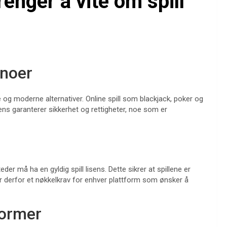
renger å vite om spill
inoer
e og moderne alternativer. Online spill som blackjack, poker og
sens garanterer sikkerhet og rettigheter, noe som er
der må ha en gyldig spill lisens. Dette sikrer at spillene er
s er derfor et nøkkelkrav for enhver plattform som ønsker å
former