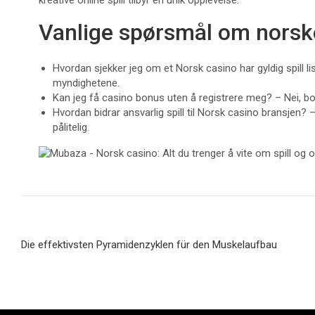
kreative online spill tilbyr en unik opplevelse.
Vanlige spørsmål om norske
Hvordan sjekker jeg om et Norsk casino har gyldig spill l
myndighetene.
Kan jeg få casino bonus uten å registrere meg? – Nei, bo
Hvordan bidrar ansvarlig spill til Norsk casino bransjen? – 
pålitelig.
Navegación
Die effektivsten Pyramidenzyklen für den Muskelaufbau
de
entradas