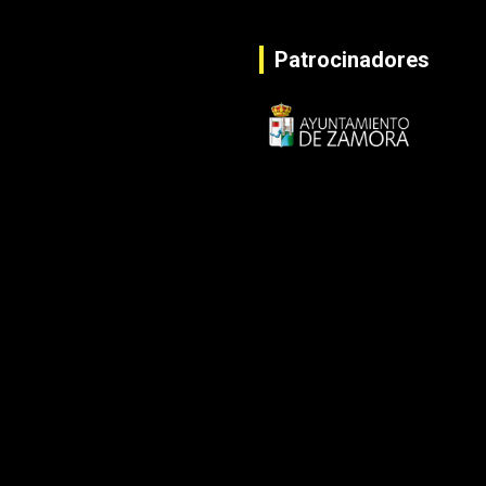
Patrocinadores