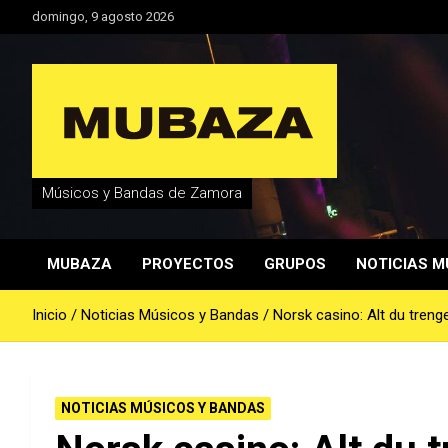
Saltar
domingo, 9 agosto 2026
al
contenido
Músicos y Bandas de Zamora
MUBAZA
PROYECTOS
GRUPOS
NOTICIAS M
Inicio
Noticias Músicos y Bandas
Norsk casino: Alt du trenge
NOTICIAS MÚSICOS Y BANDAS