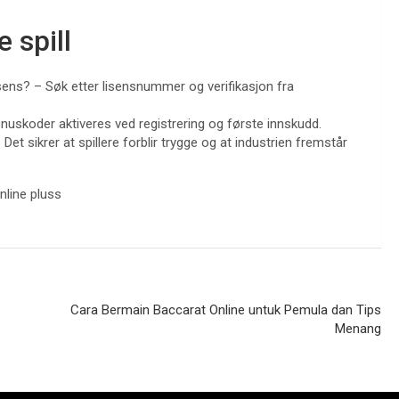
 spill
isens? – Søk etter lisensnummer og verifikasjon fra
nuskoder aktiveres ved registrering og første innskudd.
Det sikrer at spillere forblir trygge og at industrien fremstår
Cara Bermain Baccarat Online untuk Pemula dan Tips
Menang