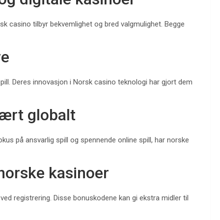
rsk casino tilbyr bekvemlighet og bred valgmulighet. Begge
re
spill. Deres innovasjon i Norsk casino teknologi har gjort dem
ært globalt
 fokus på ansvarlig spill og spennende online spill, har norske
 norske kasinoer
ved registrering. Disse bonuskodene kan gi ekstra midler til