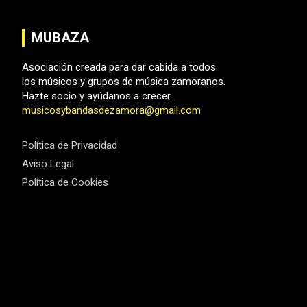
MUBAZA
Asociación creada para dar cabida a todos
los músicos y grupos de música zamoranos.
Hazte socio y ayúdanos a crecer.
musicosybandasdezamora@gmail.com
Política de Privacidad
Aviso Legal
Política de Cookies