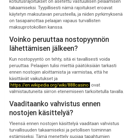
kotiutusrajoitukset on asetettu vastuullisen pelaamisen
takaamiseksi. Tyypillisesti nämä rajoitukset eroavat
käytetyn maksutavan perusteella, ja niiden pyrkimyksenä
on tasapainottaa pelaajan vapaus turvallisten
maksuprotokollien kanssa.
Voinko peruuttaa nostopyynnön
lähettämisen jälkeen?
Kun nostopyyntö on tehty, sitä ei tavallisesti voida
peruuttaa. Pelaajien tulisi miettiä päätöksiään tarkasti
ennen nostojen aloittamista ja varmistaa, että he
käsittävät vaikutukset ja
https://en.wikipedia.org/wiki/888casino
ovat
valmistautuneita siirron etenemiseen tarkoitetulla tavalla.
Vaaditaanko vahvistus ennen
nostojen käsittelyä?
Yleensä ennen nostojen käsittelyä vaaditaan vahvistus
turvallisuuden takaamiseksi ja petollisen toiminnan
estämiseksi. Tämä menettely suojaa tapahtumien