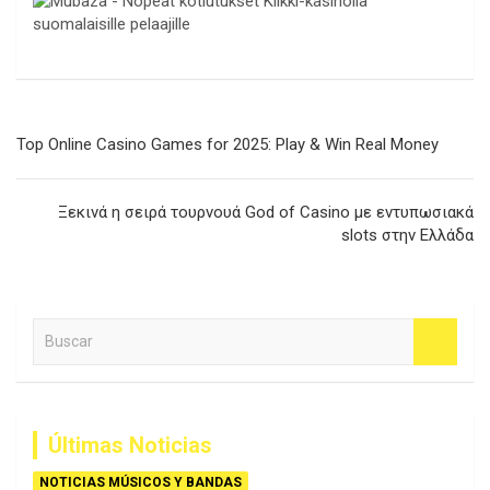
Navegación
Top Online Casino Games for 2025: Play & Win Real Money
de
entradas
Ξεκινά η σειρά τουρνουά God of Casino με εντυπωσιακά
slots στην Ελλάδα
B
u
s
c
a
Últimas Noticias
r
NOTICIAS MÚSICOS Y BANDAS