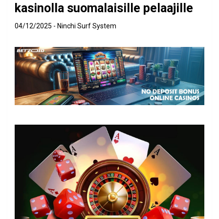
kasinolla suomalaisille pelaajille
04/12/2025
Ninchi Surf System