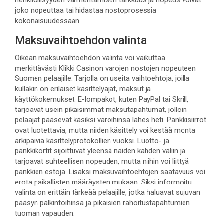
joko nopeuttaa tai hidastaa nostoprosessia
kokonaisuudessaan.
Maksuvaihtoehdon valinta
Oikean maksuvaihtoehdon valinta voi vaikuttaa
merkittävästi Klikki Casinon varojen nostojen nopeuteen
Suomen pelaajille. Tarjolla on useita vaihtoehtoja, joilla
kullakin on erilaiset käsittelyajat, maksut ja
käyttökokemukset. E-lompakot, kuten PayPal tai Skrill,
tarjoavat usein pikaisimmat maksutapahtumat, jolloin
pelaajat pääsevät käsiksi varoihinsa lähes heti. Pankkisiirrot
ovat luotettavia, mutta niiden käsittely voi kestää monta
arkipäiviä käsittelyprotokollien vuoksi. Luotto- ja
pankkikortit sijoittuvat yleensä näiden kahden väliin ja
tarjoavat suhteellisen nopeuden, mutta niihin voi liittyä
pankkien estoja. Lisäksi maksuvaihtoehtojen saatavuus voi
erota paikallisten määräysten mukaan. Siksi informoitu
valinta on erittäin tärkeää pelaajille, jotka haluavat sujuvan
pääsyn palkintoihinsa ja pikaisien rahoitustapahtumien
tuoman vapauden.