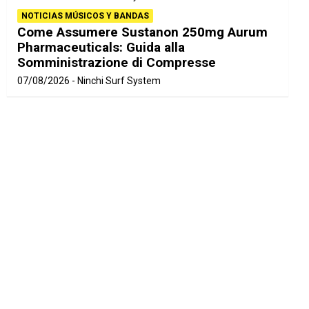
NOTICIAS MÚSICOS Y BANDAS
Come Assumere Sustanon 250mg Aurum
Pharmaceuticals: Guida alla
Somministrazione di Compresse
07/08/2026
Ninchi Surf System