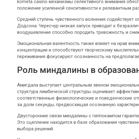
kometa casino механизмы селективного внимания обе
положение усиленной сенситивности к релевантным ра
Средний ступень чувственного волнения содействует о
Додсона. Чересчур низкая запуск приводит к безразлич
воодушевление способно породить тревожность и сниж
Эмоциональная валентность также влияет на нрав вни
концентрации и способствуют творческому мыслительн
переживания фокусируют осознанность на предполагае
Роль миндалины в образова
Амигдала выступает центральным звеном эмоциональн
структура лимбической структуры оценивает аффектив
соответственные физиологические и поведенческие от
за доли секунды, предвосхищая осознанную характери
Двусторонние связи миндалины с гиппокампом гаранти
Это сцепление находится в базе образования чувствен
выбора решений.