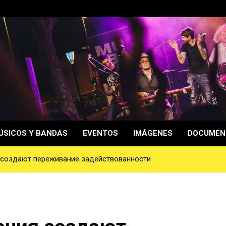
ÚSICOS Y BANDAS
EVENTOS
IMÁGENES
DOCUMEN
 создают переживание задействованности