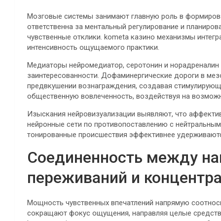
Мозговые системы занимают главную роль в формиров
ответственна за ментальный регулирование и планиров
чувственные отклики. kometa казино механизмы интег
интенсивность ощущаемого практики.
Медиаторы нейромедиатор, серотонин и норадренали
заинтересованности. Дофаминергические дороги в мез
предвкушении вознаграждения, создавая стимулирующе
общественную вовлеченность, воздействуя на возможн
Изыскания нейровизуализации выявляют, что аффекти
нейронные сети по противопоставлению с нейтральными
тонированные происшествия эффективнее удерживаютс
Соединенность между н
переживаний и концентр
Мощность чувственных впечатлений напрямую соотнос
сокращают фокус ощущения, направляя целые средств