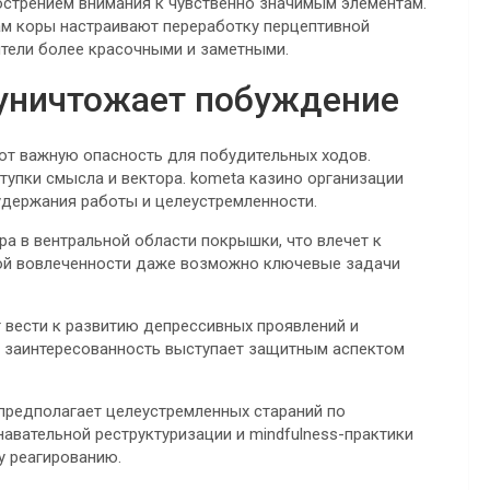
острением внимания к чувственно значимым элементам.
ам коры настраивают переработку перцептивной
тели более красочными и заметными.
 уничтожает побуждение
ют важную опасность для побудительных ходов.
тупки смысла и вектора. kometa казино организации
удержания работы и целеустремленности.
 в вентральной области покрышки, что влечет к
ой вовлеченности даже возможно ключевые задачи
 вести к развитию депрессивных проявлений и
я заинтересованность выступает защитным аспектом
предполагает целеустремленных стараний по
авательной реструктуризации и mindfulness-практики
 реагированию.