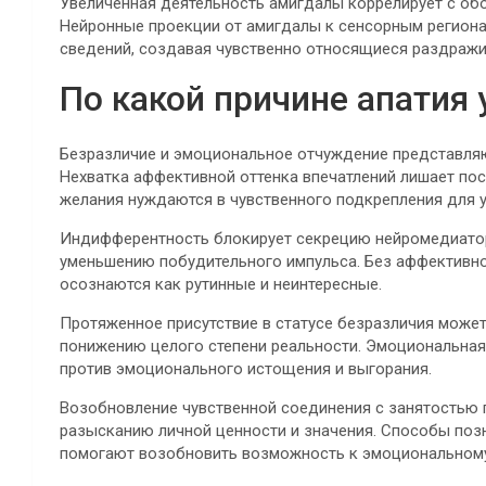
Увеличенная деятельность амигдалы коррелирует с об
Нейронные проекции от амигдалы к сенсорным регион
сведений, создавая чувственно относящиеся раздражи
По какой причине апатия
Безразличие и эмоциональное отчуждение представля
Нехватка аффективной оттенка впечатлений лишает пос
желания нуждаются в чувственного подкрепления для 
Индифферентность блокирует секрецию нейромедиатора
уменьшению побудительного импульса. Без аффективн
осознаются как рутинные и неинтересные.
Протяженное присутствие в статусе безразличия может
понижению целого степени реальности. Эмоциональна
против эмоционального истощения и выгорания.
Возобновление чувственной соединения с занятостью 
разысканию личной ценности и значения. Способы позн
помогают возобновить возможность к эмоциональному