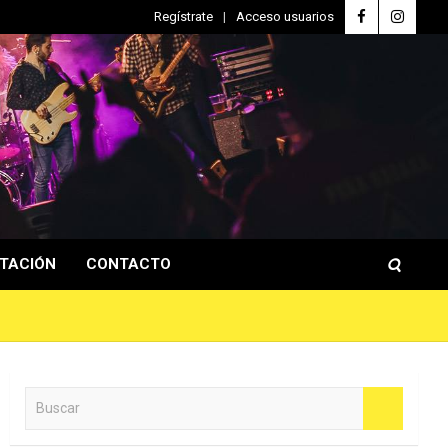
Regístrate
Acceso usuarios
TACIÓN
CONTACTO
B
u
s