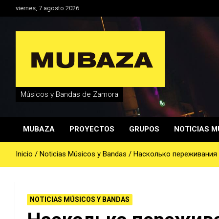
Saltar
viernes, 7 agosto 2026
al
contenido
Músicos y Bandas de Zamora
MUBAZA
PROYECTOS
GRUPOS
NOTICIAS M
Inicio
Noticias Músicos y Bandas
Насколько переживания
NOTICIAS MÚSICOS Y BANDAS