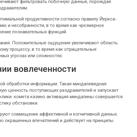
спечивают фильтровать побочную данные, порождая
здражителям.
птимальной продуктивности согласно правилу Йеркса-
ию и несобранности, в то время как чрезмерное
ение познавательных функций.
мания. Положительные ощущения увеличивают область
ому процессу, в то время как отрицательные
мых угрозах или сложностях.
нии вовлеченности
ой обработки информации. Такая миндалевидная
ную ценность поступающих раздражителей и запускает
клики. комета казино активация миндалины совершается
стику обстановки.
руют совмещение аффективной и когнитивной данных.
но окрашенных впечатлений и действует на принципы