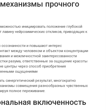
 механизмы прочного
зможностью инициировать положение глубокой
ют лавину нейрохимических откликов, приводящих к
и осознанности и повышают интерес
онтакт между человеком и объектом концентрации
ивания и межличностной заинтересованности
астки разума, ответственные за ощущение красоты
ие центры через способ приобретения
ровенными ощущениями
ть синергетический результат, многократно
ханизмы совмещения разнообразных чувственных
мируя полное переживание.
ональная включенность