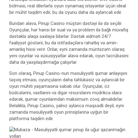
bölməsi, real dilerlərlə oyun oynamaq istəyənlər üçün ideal
bir mühit təqdim edir, bu da oyunu daha da əyləncəli edir.
Bundan əlavə, Pinup Casino müştəri dəstəyi ilə də seçilir.
Oyunçular, hər hansı bir sual və ya problem ilə bağlı müvafiq
dəstəklə əlaqə saxlaya bilərlər. Dəstək xidməti 24/7
fəaliyyət göstərir, bu da istifadəçilərə rahatlıq və əmin-
amanlıq hissi verir. Onlar, eyni zamanda müntəzəm olaraq
yeni oyunlar və xüsusiyyətlər əlavə edərək, oyun təcrübəsini
daha da yaxşılaşdırmağa çalışırlar.
Son olaraq, Pinup Casino-nun məsuliyyətli qumar anlayışını
təşviq etməsi, oyunçuların daha təhlükəsiz və əyləncəli bir
oyun mühiti yaşamasına səbəb olur. Oyunçular, öz
büdcələrini, vaxtlarını və digər resurslarını müdrikcə idarə
edərək, qumar oyunlarından maksimum zövq almalıdırlar.
Beləliklə, Pinup Casino, yalnız əyləncə məqsədli deyil, eyni
zamanda məsuliyyətli oyun prinsiplərinə uyğun bir
platforma təqdim edir.