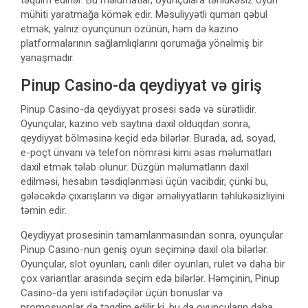
təqdim edirlər. Bu məlumatlar, oyunçulara təhlükəsiz oyun
mühiti yaratmağa kömək edir. Məsuliyyətli qumarı qəbul
etmək, yalnız oyunçunun özünün, həm də kazino
platformalarının sağlamlıqlarını qorumağa yönəlmiş bir
yanaşmadır.
Pinup Casino-da qeydiyyat və giriş
Pinup Casino-da qeydiyyat prosesi sadə və sürətlidir.
Oyunçular, kazino veb saytına daxil olduqdan sonra,
qeydiyyat bölməsinə keçid edə bilərlər. Burada, ad, soyad,
e-poçt ünvanı və telefon nömrəsi kimi əsas məlumatları
daxil etmək tələb olunur. Düzgün məlumatların daxil
edilməsi, hesabın təsdiqlənməsi üçün vacibdir, çünki bu,
gələcəkdə çıxarışların və digər əməliyyatların təhlükəsizliyini
təmin edir.
Qeydiyyat prosesinin tamamlanmasından sonra, oyunçular
Pinup Casino-nun geniş oyun seçiminə daxil ola bilərlər.
Oyunçular, slot oyunları, canlı diler oyunları, rulet və daha bir
çox variantlar arasında seçim edə bilərlər. Həmçinin, Pinup
Casino-da yeni istifadəçilər üçün bonuslar və
promosyonlar da təqdim edilir ki, bu da oyunçuların daha