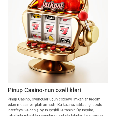
Pinup Casino-nun özəllikləri
Pinup Casino, oyunçular üçün çoxsaylı imkanlar təqdim
edən müasir bir platformadır. Bu kazino, istifadəçi dostu
interfeysi və geniş oyun çeşidi ilə tanınır. Oyunçular,
rahatlıqla istədikləri oyunlara daxil ola bilərlər. Live casino