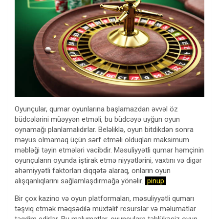
Oyunçular, qumar oyunlarına başlamazdan əvvəl öz
büdcələrini müəyyən etməli, bu büdcəyə uyğun oyun
oynamağı planlamalıdırlar. Beləliklə, oyun bitdikdən sonra
məyus olmamaq üçün sərf etməli olduqları maksimum
məbləği təyin etmələri vacibdir. Məsuliyyətli qumar həmçinin
oyunçuların oyunda iştirak etmə niyyətlərini, vaxtını və digər
əhəmiyyətli faktorları diqqətə alaraq, onların oyun
alışqanlıqlarını sağlamlaşdırmağa yönəlir.
pinup
Bir çox kazino və oyun platformaları, məsuliyyətli qumarı
təşviq etmək məqsədilə müxtəlif resurslar və məlumatlar