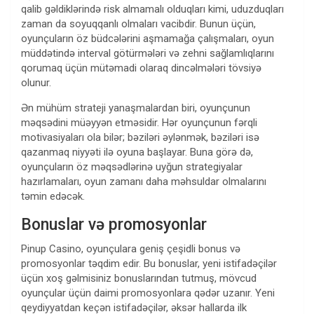
qalib gəldiklərində risk almamalı olduqları kimi, uduzduqları
zaman da soyuqqanlı olmaları vacibdir. Bunun üçün,
oyunçuların öz büdcələrini aşmamağa çalışmaları, oyun
müddətində interval götürmələri və zehni sağlamlıqlarını
qorumaq üçün mütəmadi olaraq dincəlmələri tövsiyə
olunur.
Ən mühüm strateji yanaşmalardan biri, oyunçunun
məqsədini müəyyən etməsidir. Hər oyunçunun fərqli
motivasiyaları ola bilər; bəziləri əylənmək, bəziləri isə
qazanmaq niyyəti ilə oyuna başlayar. Buna görə də,
oyunçuların öz məqsədlərinə uyğun strategiyalar
hazırlamaları, oyun zamanı daha məhsuldar olmalarını
təmin edəcək.
Bonuslar və promosyonlar
Pinup Casino, oyunçulara geniş çeşidli bonus və
promosyonlar təqdim edir. Bu bonuslar, yeni istifadəçilər
üçün xoş gəlmisiniz bonuslarından tutmuş, mövcud
oyunçular üçün daimi promosyonlara qədər uzanır. Yeni
qeydiyyatdan keçən istifadəçilər, əksər hallarda ilk