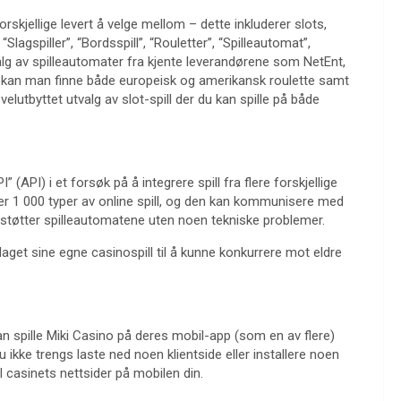
orskjellige levert å velge mellom – dette inkluderer slots,
 “Slagspiller”, “Bordsspill”, “Rouletter”, “Spilleautomat”,
valg av spilleautomater fra kjente leverandørene som NetEnt,
å kan man finne både europeisk og amerikansk roulette samt
elutbyttet utvalg av slot-spill der du kan spille på både
(API) i et forsøk på å integrere spill fra flere forskjellige
ver 1 000 typer av online spill, og den kan kommunisere med
 støtter spilleautomatene uten noen tekniske problemer.
laget sine egne casinospill til å kunne konkurrere mot eldre
 man spille Miki Casino på deres mobil-app (som en av flere)
 ikke trengs laste ned noen klientside eller installere noen
 casinets nettsider på mobilen din.