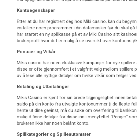
Kontoegenskaper
Etter at du har registrert deg hos Miki casino, kan du begynne
installere noen programmer i din datamaskin før du skal gå t
har startet en ny spillkasse på et av Miki Casino sitt kasino
brukerprofil hvor det er mulig å se oversikt over kontoens ø
Ponuser og Vilkår
Mikis casino har noen eksklusive kampanjer for nye spillere 
disse er ofte gjennomført i et valgfritt valg mellom spillere
av å lese alle nyttige detaljer om hvilke vilkår som følger ve
Betaling og Utbetalinger
Mikis Casino er kjent for sin brede tilgjengelighet innen beta
saldo på din konto fra utvalgte kontonummer (i de fleste fall
hente ut dine gevinst, må du søke om overføring til bankkon
mulig å finne detaljer for disse inn i menyfeltet “Penger” s
brukeren ikke har noen belånt konto.
Spillkategorier og Spilleautomater