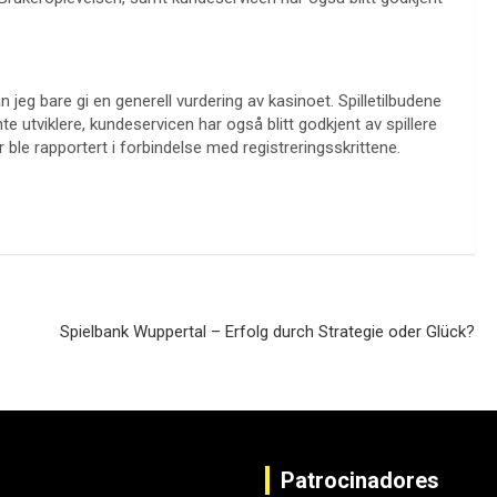
 jeg bare gi en generell vurdering av kasinoet. Spilletilbudene
te utviklere, kundeservicen har også blitt godkjent av spillere
le rapportert i forbindelse med registreringsskrittene.
Spielbank Wuppertal – Erfolg durch Strategie oder Glück?
Patrocinadores