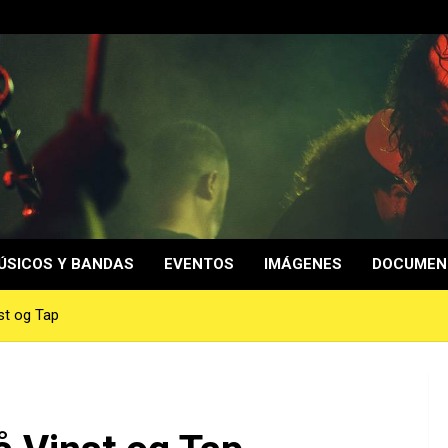
ÚSICOS Y BANDAS
EVENTOS
IMÁGENES
DOCUMEN
st og Tap