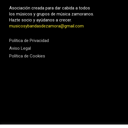
Asociación creada para dar cabida a todos
los músicos y grupos de música zamoranos.
Hazte socio y ayúdanos a crecer.
musicosybandasdezamora@gmail.com
Política de Privacidad
Aviso Legal
Política de Cookies