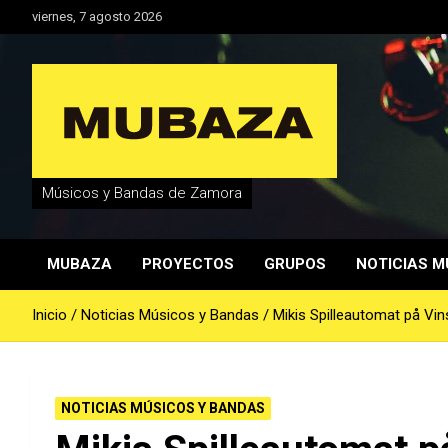
Saltar
viernes, 7 agosto 2026
al
contenido
Músicos y Bandas de Zamora
MUBAZA
PROYECTOS
GRUPOS
NOTICIAS M
Inicio
Noticias Músicos y Bandas
Mikis Spilleautomat på Vin
NOTICIAS MÚSICOS Y BANDAS