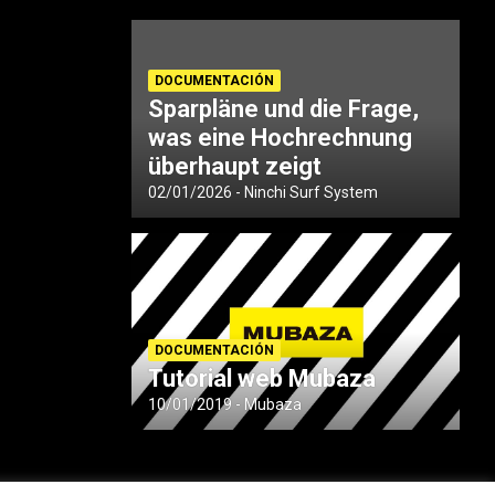
DOCUMENTACIÓN
Sparpläne und die Frage,
was eine Hochrechnung
überhaupt zeigt
02/01/2026
Ninchi Surf System
DOCUMENTACIÓN
Tutorial web Mubaza
10/01/2019
Mubaza