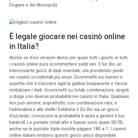
Dogane e dei Monopoli).
È legale giocare nei casinò online
in Italia?
Anche se trovi versioni demo per quasi tutti i giochi, in tutti
i casinò online puoi scommettere soldi veri. Il Sic Bo, un
interessante gioco di dadi orientale, sta prendendo piede
nei casinò occidentali più sicuri. Scommetti sui numeri e
aspetta che il mazziere agiti la gabbia trasparente e faccia
rimbalzare i dadi. Scommetti su totali, combinazioni, singoli
o doppi con diverse probabilità nei casinò in Italia. Qualsiasi
tiro può vincere, soprattutto con combinazioni rare, e
l’adrenalina è alle stelle! Sebbene il Sic Bo sia un gioco
d’azzardo, conoscere le probabilità ti aiuta a gestire il tuo
bankroll. Le puntate totali alte e basse sono quasi 50/50,
anche se le puntate triple insolite pagano 180 a 1. I casinò
online italiani rendono questo gioco unico disponibile