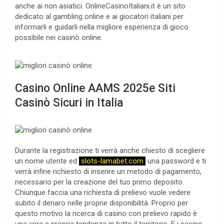
anche ai non asiatici. OnlineCasinoItaliani.it è un sito
dedicato al gambling online e ai giocatori italiani per
informarli e guidarli nella migliore esperienza di gioco
possibile nei casinò online.
Casino Online AAMS 2025e Siti
Casinò Sicuri in Italia
Durante la registrazione ti verrà anche chiesto di scegliere
un nome utente ed
slots-lamabet.com
una password e ti
verrà infine richiesto di inserire un metodo di pagamento,
necessario per la creazione del tuo primo deposito.
Chiunque faccia una richiesta di prelievo vuole vedere
subito il denaro nelle proprie disponibilità. Proprio per
questo motivo la ricerca di casino con prelievo rapido è