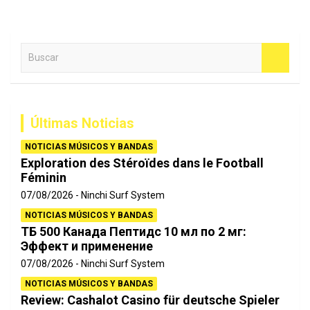
B
u
s
c
a
Últimas Noticias
r
NOTICIAS MÚSICOS Y BANDAS
Exploration des Stéroïdes dans le Football
Féminin
07/08/2026
Ninchi Surf System
NOTICIAS MÚSICOS Y BANDAS
ТБ 500 Канада Пептидс 10 мл по 2 мг:
Эффект и применение
07/08/2026
Ninchi Surf System
NOTICIAS MÚSICOS Y BANDAS
Review: Cashalot Casino für deutsche Spieler