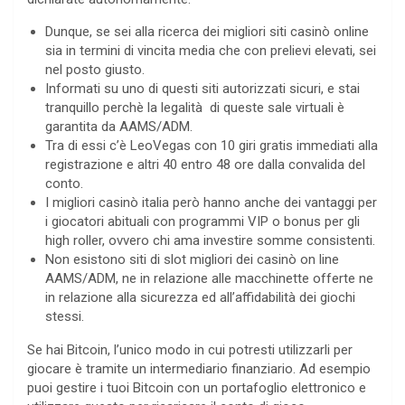
Dunque, se sei alla ricerca dei migliori siti casinò online
sia in termini di vincita media che con prelievi elevati, sei
nel posto giusto.
Informati su uno di questi siti autorizzati sicuri, e stai
tranquillo perchè la legalità di queste sale virtuali è
garantita da AAMS/ADM.
Tra di essi c’è LeoVegas con 10 giri gratis immediati alla
registrazione e altri 40 entro 48 ore dalla convalida del
conto.
I migliori casinò italia però hanno anche dei vantaggi per
i giocatori abituali con programmi VIP o bonus per gli
high roller, ovvero chi ama investire somme consistenti.
Non esistono siti di slot migliori dei casinò on line
AAMS/ADM, ne in relazione alle macchinette offerte ne
in relazione alla sicurezza ed all’affidabilità dei giochi
stessi.
Se hai Bitcoin, l’unico modo in cui potresti utilizzarli per
giocare è tramite un intermediario finanziario. Ad esempio
puoi gestire i tuoi Bitcoin con un portafoglio elettronico e